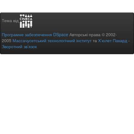
Тема від
Програмне забезпечення DSpace
Авторські права © 2002-
2005
Массачусетський технологічний інститут
та
Х’юлет Пакард
-
Зворотний зв’язок