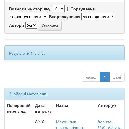
Вивести на сторінку
|
Сортування
Впорядкування
Автори
Результати 1-3 зі 3.
назад
1
далі
Знайдені матеріали:
Попередній
Дата
Назва
Автор(и)
перегляд
випуску
2016
Механізми
Козира,
психологічного
П.В.
;
Kozyra,