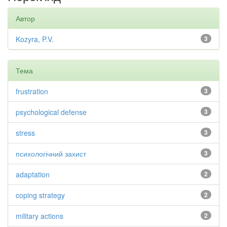
Автор
Kozyra, P.V.
3
Тема
frustration
3
psychological defense
3
stress
3
психологічний захист
3
adaptation
2
coping strategy
2
military actions
2