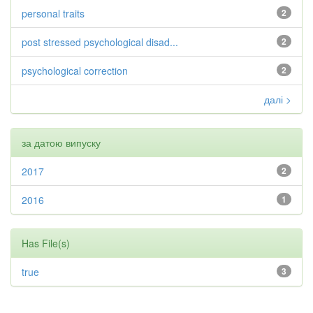
personal traits
2
post stressed psychological disad...
2
psychological correction
2
далі >
за датою випуску
2017
2
2016
1
Has File(s)
true
3