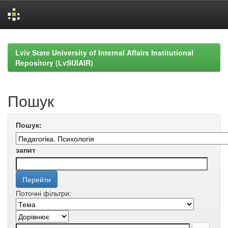
Skip
navigation
Lviv State University of Internal Affairs Institutional
Repository (LvSUIAIR)
Пошук
Пошук:
запит
Поточні фільтри: