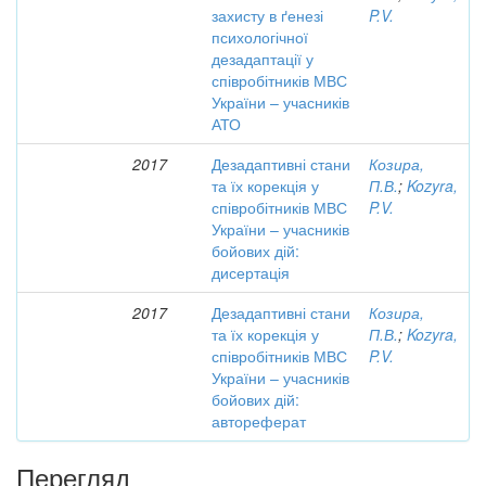
захисту в ґенезі
P.V.
психологічної
дезадаптації у
співробітників МВС
України – учасників
АТО
2017
Дезадаптивні стани
Козира,
та їх корекція у
П.В.
;
Kozyra,
співробітників МВС
P.V.
України – учасників
бойових дій:
дисертація
2017
Дезадаптивні стани
Козира,
та їх корекція у
П.В.
;
Kozyra,
співробітників МВС
P.V.
України – учасників
бойових дій:
автореферат
Перегляд