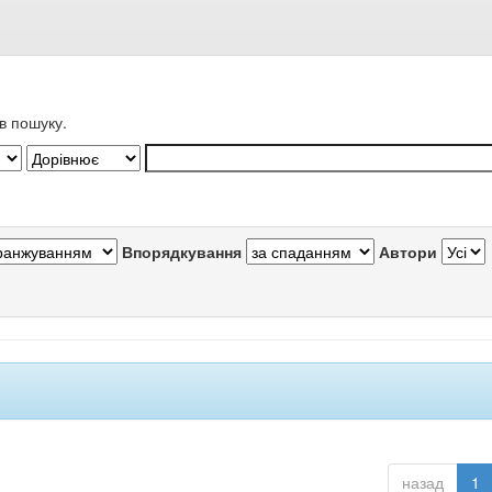
в пошуку.
Впорядкування
Автори
назад
1