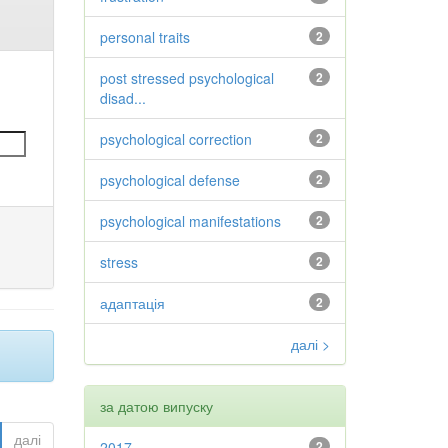
personal traits
2
post stressed psychological
2
disad...
psychological correction
2
psychological defense
2
psychological manifestations
2
stress
2
адаптація
2
далі >
за датою випуску
далі
2017
2