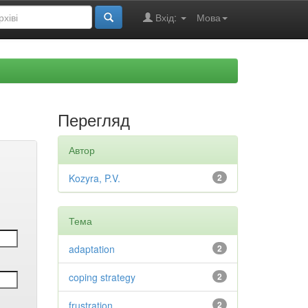
Вхід:
Мова
Перегляд
Автор
Kozyra, P.V.
2
Тема
adaptation
2
coping strategy
2
frustration
2