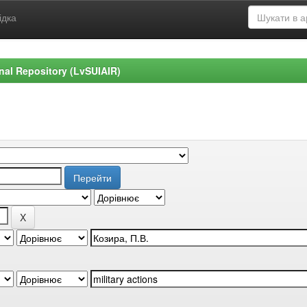
ідка
ional Repository (LvSUIAIR)