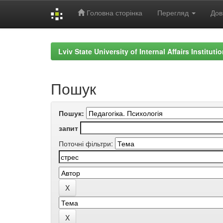
Головна сторінка
Перегляд
Дов
Skip
navigation
Lviv State University of Internal Affairs Institut
Пошук
Пошук:
запит
Поточні фільтри: