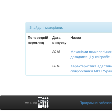
Знайдені матеріали:
Попередній
Дата
Назва
перегляд
випуску
2016
Механізми психологічного
дезадаптації у співробіт
2016
Характеристика адаптивно
співробітників МВС Украї
Тема від
Програмне забезп