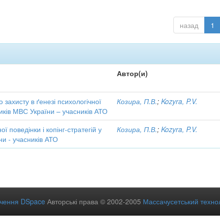
назад
1
Автор(и)
 захисту в ґенезі психологічної
Козира, П.В.
;
Kozyra, P.V.
ників МВС України – учасників АТО
ї поведінки і копінг-стратегій у
Козира, П.В.
;
Kozyra, P.V.
ни - учасників АТО
ечення DSpace
Авторські права © 2002-2005
Массачусетський технол