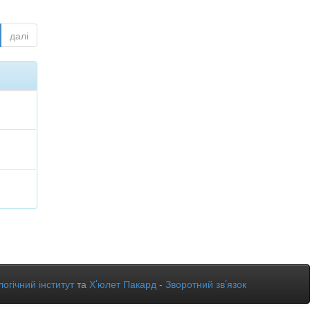
далі
огічний інститут
та
Х’юлет Пакард
-
Зворотний зв’язок