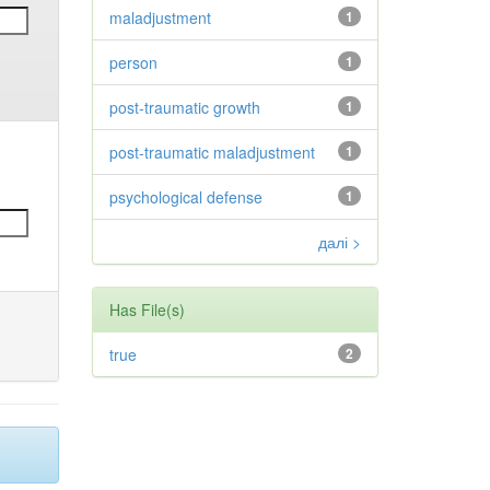
maladjustment
1
person
1
post-traumatic growth
1
post-traumatic maladjustment
1
psychological defense
1
далі >
Has File(s)
true
2