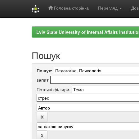
Головна сторінка
Перегляд
Дов
Skip
navigation
Lviv State University of Internal Affairs Institut
Пошук
Пошук:
запит
Поточні фільтри: