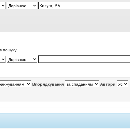
в пошуку.
Впорядкування
Автори