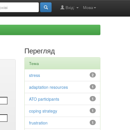
Вхід:
Мова
Перегляд
Тема
stress
2
adaptation resources
1
ATO participants
1
coping strategy
1
frustration
1