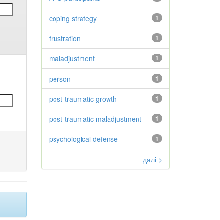
coping strategy
1
frustration
1
maladjustment
1
person
1
post-traumatic growth
1
post-traumatic maladjustment
1
psychological defense
1
далі >