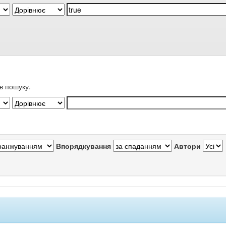
в пошуку.
Впорядкування
Автори