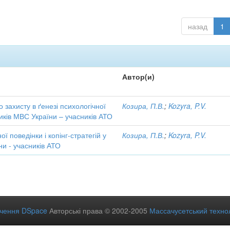
назад
1
Автор(и)
 захисту в ґенезі психологічної
Козира, П.В.
;
Kozyra, P.V.
ників МВС України – учасників АТО
ї поведінки і копінг-стратегій у
Козира, П.В.
;
Kozyra, P.V.
ни - учасників АТО
ечення DSpace
Авторські права © 2002-2005
Массачусетський технол