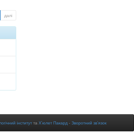
далі
огічний інститут
та
Х’юлет Пакард
-
Зворотний зв’язок