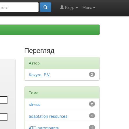
Вхід:
Мова
Перегляд
Автор
Kozyra, P.V.
2
Тема
stress
2
adaptation resources
1
ATO participants
1