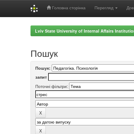
Головна сторінка
Перегляд
Дов
Skip
navigation
Lviv State University of Internal Affairs Institut
Пошук
Пошук:
запит
Поточні фільтри: