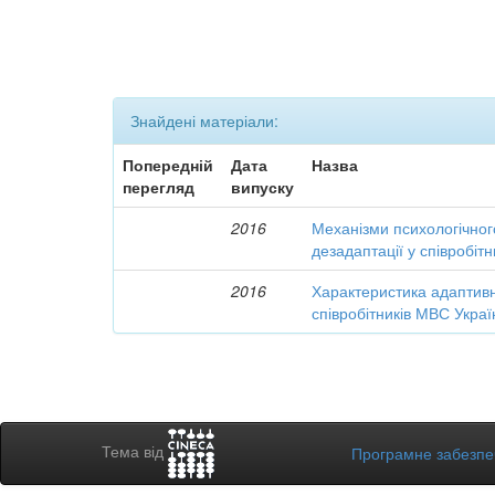
Знайдені матеріали:
Попередній
Дата
Назва
перегляд
випуску
2016
Механізми психологічного
дезадаптації у співробіт
2016
Характеристика адаптивно
співробітників МВС Украї
Тема від
Програмне забезп