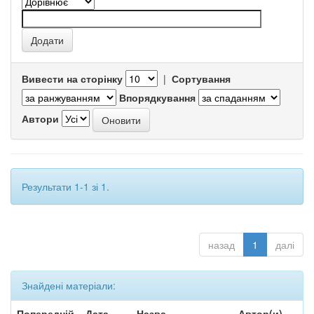
Вивести на сторінку
|
Сортування
Впорядкування
Автори
Результати 1-1 зі 1.
назад
1
далі
Знайдені матеріали:
Попередній
Дата
Назва
Автор(и)