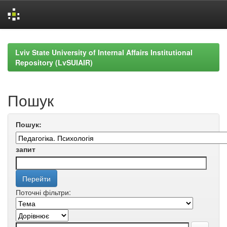
Skip
navigation
Lviv State University of Internal Affairs Institutional
Repository (LvSUIAIR)
Пошук
Пошук:
запит
Поточні фільтри: