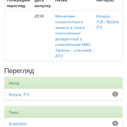
перегляд
випуску
2016
Механізми
Козира,
психологічного
П.В.
;
Kozyra,
захисту в ґенезі
P.V.
психологічної
дезадаптації у
співробітників МВС
України – учасників
АТО
Перегляд
Автор
Kozyra, P.V.
1
Тема
frustration
1