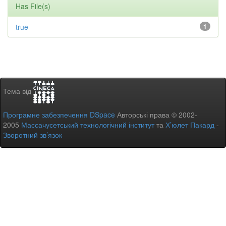
Has File(s)
true
1
Тема від
Програмне забезпечення DSpace
Авторські права © 2002-
2005
Массачусетський технологічний інститут
та
Х’юлет Пакард
-
Зворотний зв’язок