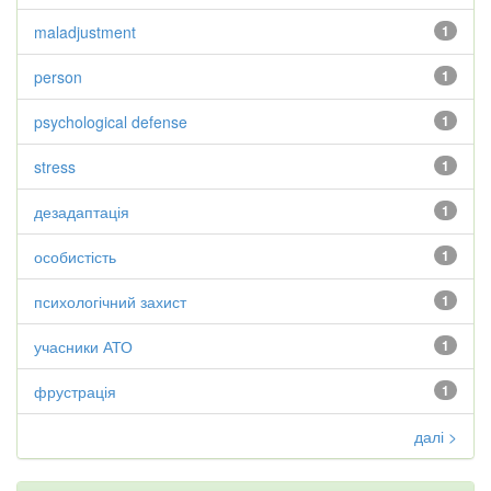
maladjustment
1
person
1
psychological defense
1
stress
1
дезадаптація
1
особистість
1
психологічний захист
1
учасники АТО
1
фрустрація
1
далі >