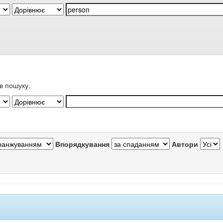
в пошуку.
Впорядкування
Автори