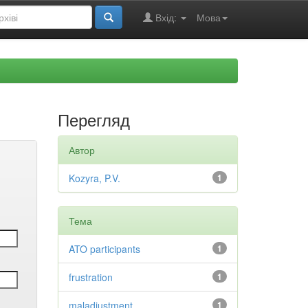
Вхід:
Мова
Перегляд
Автор
Kozyra, P.V.
1
Тема
ATO participants
1
frustration
1
maladjustment
1