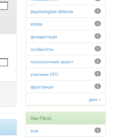
psychological defense
1
stress
1
дезадаптація
1
особистість
1
психологічний захист
1
учасники АТО
1
фрустрація
1
далі >
Has File(s)
true
1