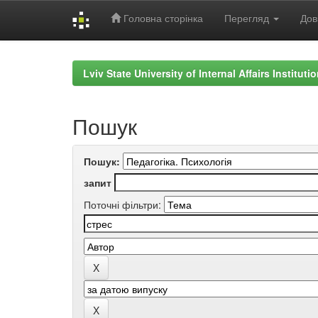
Головна сторінка
Перегляд
Дов
Skip
navigation
Lviv State University of Internal Affairs Institut
Пошук
Пошук:
запит
Поточні фільтри: