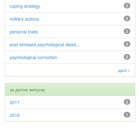
coping strategy
2
military actions
2
personal traits
2
post stressed psychological disad...
2
psychological correction
2
далі >
за датою випуску
2017
2
2016
1