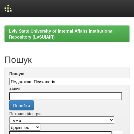
Skip
navigation
Lviv State University of Internal Affairs Institutional
Repository (LvSUIAIR)
Пошук
Пошук:
запит
Поточні фільтри: