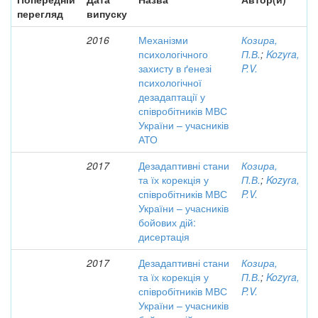
перегляд
випуску
2016
Механізми
Козира,
психологічного
П.В.
;
Kozyra,
захисту в ґенезі
P.V.
психологічної
дезадаптації у
співробітників МВС
України – учасників
АТО
2017
Дезадаптивні стани
Козира,
та їх корекція у
П.В.
;
Kozyra,
співробітників МВС
P.V.
України – учасників
бойових дій:
дисертація
2017
Дезадаптивні стани
Козира,
та їх корекція у
П.В.
;
Kozyra,
співробітників МВС
P.V.
України – учасників