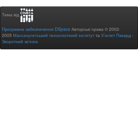
Тема від
Програмне забезпечення DSpace
Авторські права © 2002-
2005
Массачусетський технологічний інститут
та
Х’юлет Пакард
-
Зворотний зв’язок