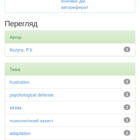
бойових дій:
автореферат
Перегляд
Автор
Kozyra, P.V.
3
Тема
frustration
3
psychological defense
3
stress
3
психологічний захист
3
adaptation
2