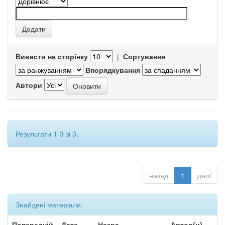
Вивести на сторінку
|
Сортування
Впорядкування
Автори
Результати 1-3 зі 3.
назад
1
далі
Знайдені матеріали:
Попередній
Дата
Назва
Автор(и)