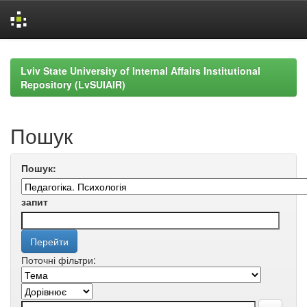
Skip
navigation
Lviv State University of Internal Affairs Institutional
Repository (LvSUIAIR)
Пошук
Пошук:
запит
Поточні фільтри: