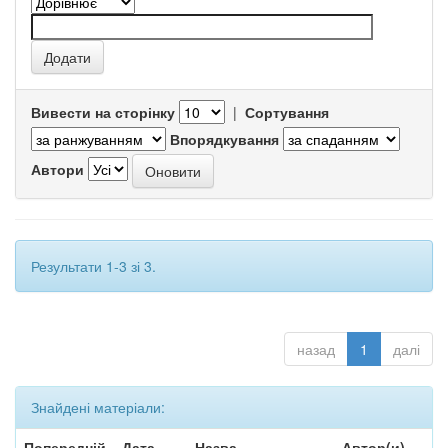
Вивести на сторінку
|
Сортування
Впорядкування
Автори
Результати 1-3 зі 3.
назад
1
далі
Знайдені матеріали:
Попередній
Дата
Назва
Автор(и)