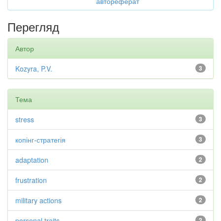
автореферат
Перегляд
Автор
Kozyra, P.V.
3
Тема
stress
3
копінг-стратегія
3
adaptation
2
frustration
2
military actions
2
personal traits
2