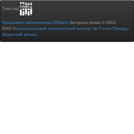
Тема від
Програмне забезпечення DSpace
Авторські права © 2002-
2005
Массачусетський технологічний інститут
та
Х’юлет Пакард
-
Зворотний зв’язок