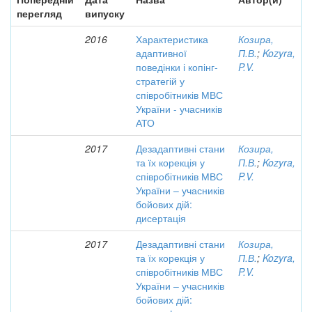
перегляд
випуску
2016
Характеристика
Козира,
адаптивної
П.В.
;
Kozyra,
поведінки і копінг-
P.V.
стратегій у
співробітників МВС
України - учасників
АТО
2017
Дезадаптивні стани
Козира,
та їх корекція у
П.В.
;
Kozyra,
співробітників МВС
P.V.
України – учасників
бойових дій:
дисертація
2017
Дезадаптивні стани
Козира,
та їх корекція у
П.В.
;
Kozyra,
співробітників МВС
P.V.
України – учасників
бойових дій: