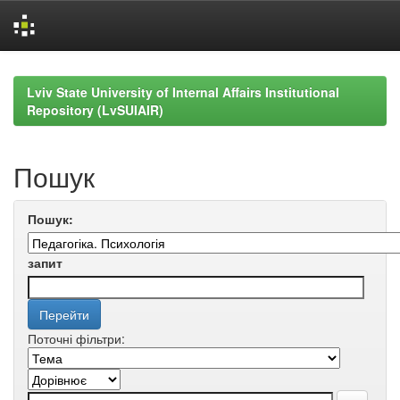
Skip
navigation
Lviv State University of Internal Affairs Institutional
Repository (LvSUIAIR)
Пошук
Пошук:
запит
Поточні фільтри: