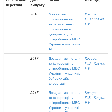
перегляд
випуску
2016
Механізми
Козира,
психологічного
П.В.
;
Kozyra,
захисту в ґенезі
P.V.
психологічної
дезадаптації у
співробітників МВС
України – учасників
АТО
2017
Дезадаптивні стани
Козира,
та їх корекція у
П.В.
;
Kozyra,
співробітників МВС
P.V.
України – учасників
бойових дій:
дисертація
2017
Дезадаптивні стани
Козира,
та їх корекція у
П.В.
;
Kozyra,
співробітників МВС
P.V.
України – учасників