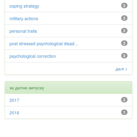
coping strategy
2
military actions
2
personal traits
2
post stressed psychological disad...
2
psychological correction
2
далі >
за датою випуску
2017
2
2016
1