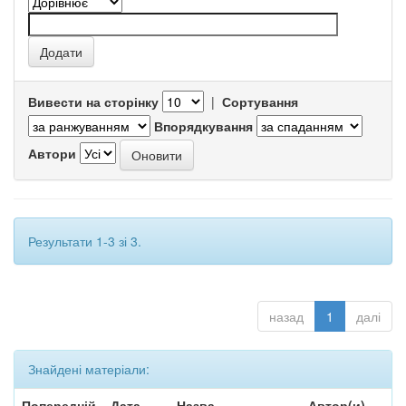
Вивести на сторінку
|
Сортування
Впорядкування
Автори
Результати 1-3 зі 3.
назад
1
далі
Знайдені матеріали:
Попередній
Дата
Назва
Автор(и)