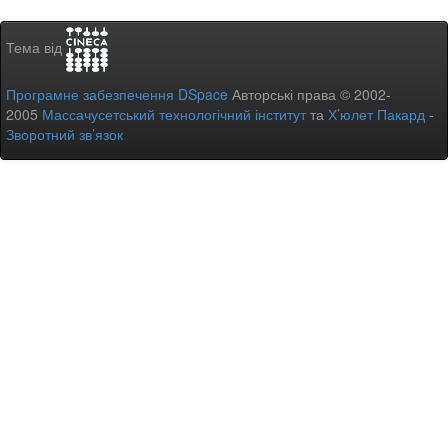
Тема від
Програмне забезпечення DSpace
Авторські права © 2002-
2005
Массачусетський технологічний інститут
та
Х’юлет Пакард
-
Зворотний зв’язок