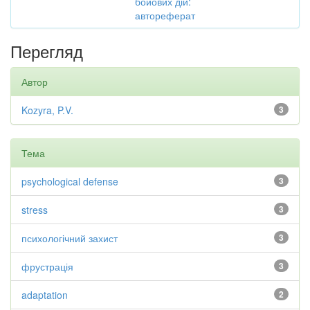
бойових дій:
автореферат
Перегляд
Автор
Kozyra, P.V.
3
Тема
psychological defense
3
stress
3
психологічний захист
3
фрустрація
3
adaptation
2