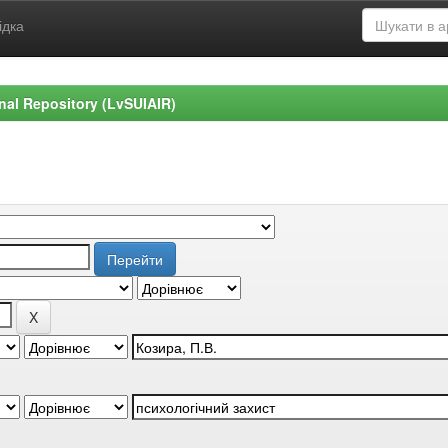
ідка
ional Repository (LvSUIAIR)