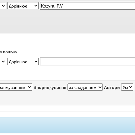
в пошуку.
Впорядкування
Автори