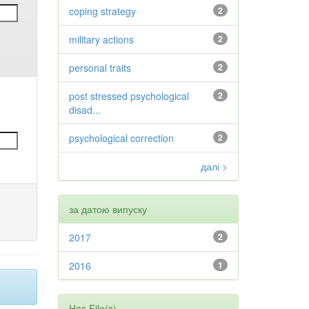
coping strategy
2
military actions
2
personal traits
2
post stressed psychological
2
disad...
psychological correction
2
далі >
за датою випуску
2017
2
2016
1
Has File(s)