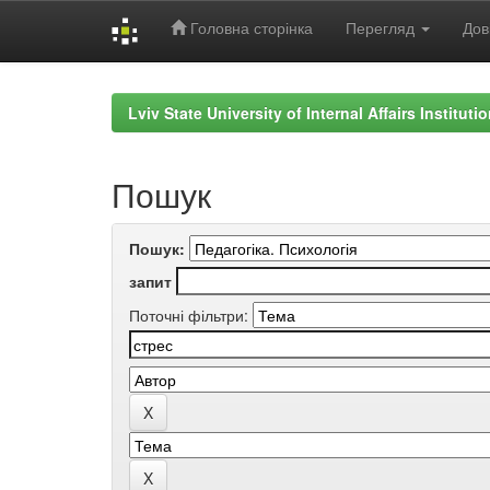
Головна сторінка
Перегляд
Дов
Skip
navigation
Lviv State University of Internal Affairs Institut
Пошук
Пошук:
запит
Поточні фільтри: