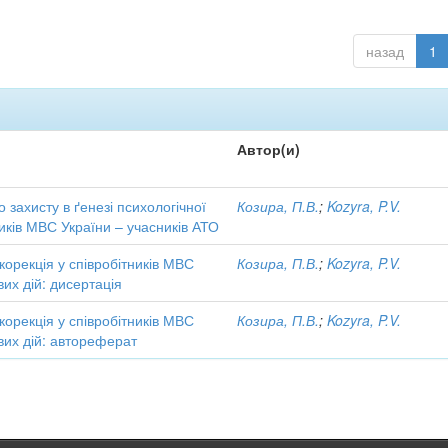
назад
1
Автор(и)
 захисту в ґенезі психологічної
Козира, П.В.
;
Kozyra, P.V.
ників МВС України – учасників АТО
 корекція у співробітників МВС
Козира, П.В.
;
Kozyra, P.V.
вих дій: дисертація
 корекція у співробітників МВС
Козира, П.В.
;
Kozyra, P.V.
вих дій: автореферат