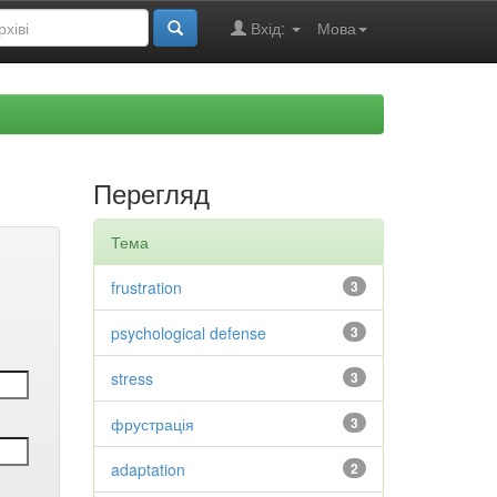
Вхід:
Мова
Перегляд
Тема
frustration
3
psychological defense
3
stress
3
фрустрація
3
adaptation
2