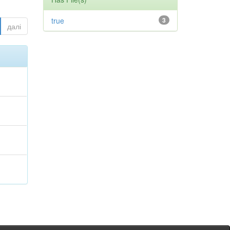
true
3
далі