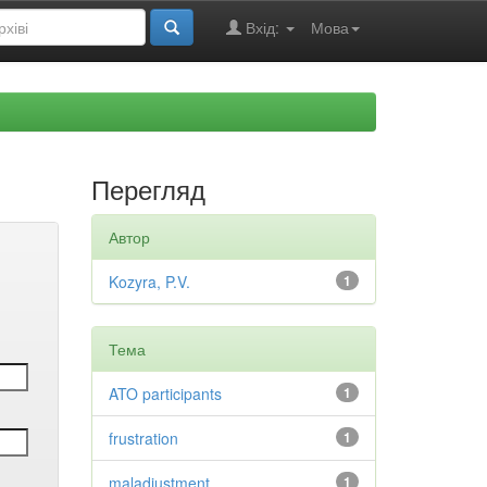
Вхід:
Мова
Перегляд
Автор
Kozyra, P.V.
1
Тема
ATO participants
1
frustration
1
maladjustment
1