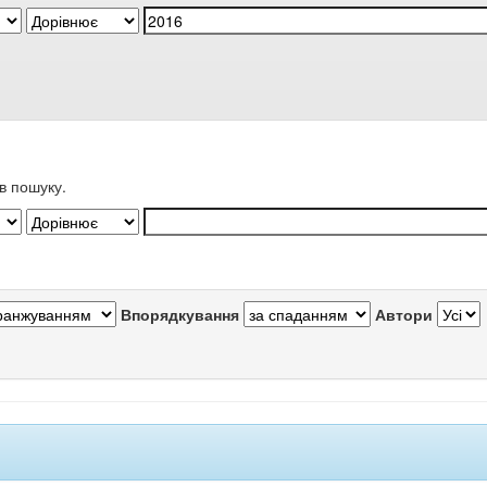
в пошуку.
Впорядкування
Автори