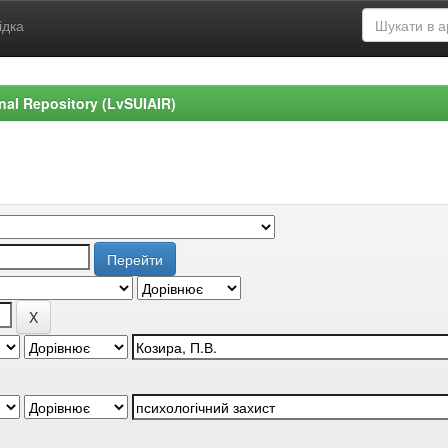
ідка
ional Repository (LvSUIAIR)