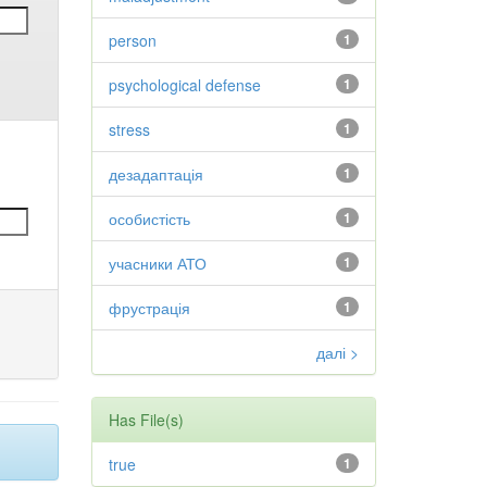
person
1
psychological defense
1
stress
1
дезадаптація
1
особистість
1
учасники АТО
1
фрустрація
1
далі >
Has File(s)
true
1