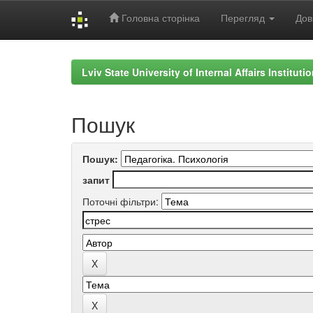
Головна сторінка
Перегляд
Дов
Skip
navigation
Lviv State University of Internal Affairs Institut
Пошук
Пошук:
запит
Поточні фільтри: