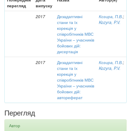
перегляд
випуску
2017
Дезадаптивні
Козира, П.В.
;
стани та їх
Kozyra, P.V.
корекція у
співробітників МВС
України – учасників
бойових дій:
дисертація
2017
Дезадаптивні
Козира, П.В.
;
стани та їх
Kozyra, P.V.
корекція у
співробітників МВС
України – учасників
бойових дій:
автореферат
Перегляд
Автор