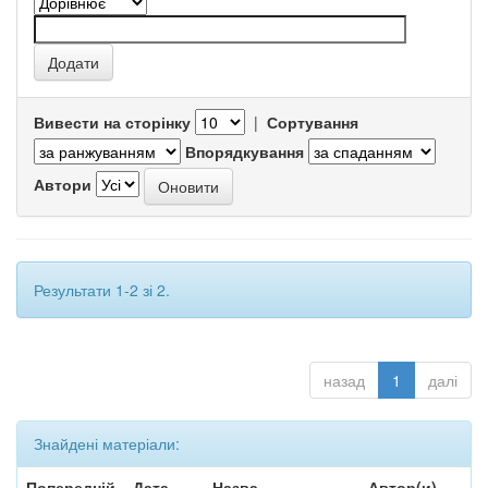
Вивести на сторінку
|
Сортування
Впорядкування
Автори
Результати 1-2 зі 2.
назад
1
далі
Знайдені матеріали:
Попередній
Дата
Назва
Автор(и)