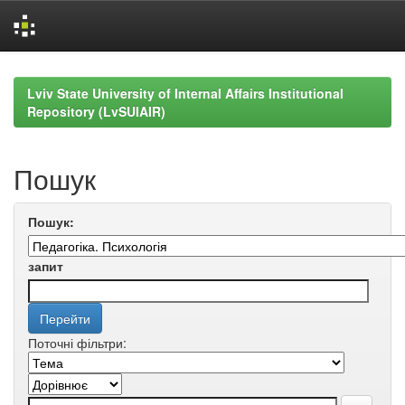
Skip
navigation
Lviv State University of Internal Affairs Institutional
Repository (LvSUIAIR)
Пошук
Пошук:
запит
Поточні фільтри: