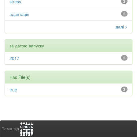
stress
2
адаптація
2
далі >
за датою випуску
2017
2
Has File(s)
true
2
Тема від