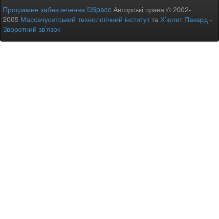
Програмне забезпечення DSpace
Авторські права © 2002-
2005
Массачусетський технологічний інститут
та
Х’юлет Пакард
-
Зворотний зв’язок