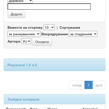
Вивести на сторінку
|
Сортування
Впорядкування
Автори
Результати 1-2 зі 2.
назад
1
далі
Знайдені матеріали:
Попередній
Дата
Назва
Автор(и)