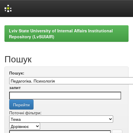
Skip
navigation
Lviv State University of Internal Affairs Institutional
Repository (LvSUIAIR)
Пошук
Пошук:
запит
Поточні фільтри: