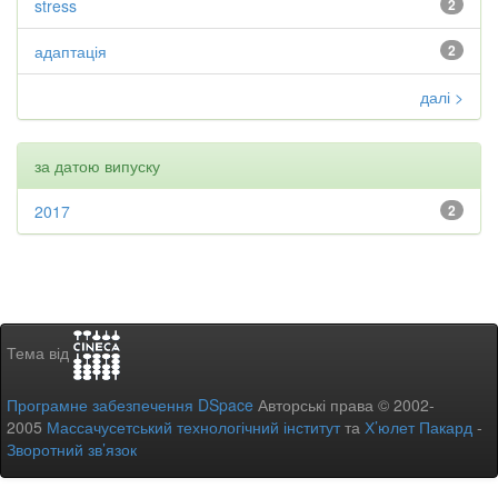
stress
2
адаптація
2
далі >
за датою випуску
2017
2
Тема від
Програмне забезпечення DSpace
Авторські права © 2002-
2005
Массачусетський технологічний інститут
та
Х’юлет Пакард
-
Зворотний зв’язок