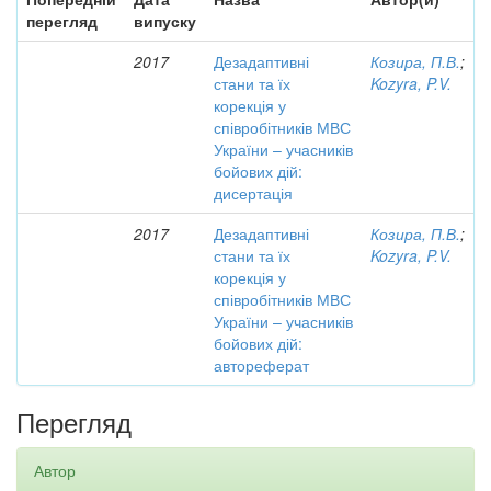
перегляд
випуску
2017
Дезадаптивні
Козира, П.В.
;
стани та їх
Kozyra, P.V.
корекція у
співробітників МВС
України – учасників
бойових дій:
дисертація
2017
Дезадаптивні
Козира, П.В.
;
стани та їх
Kozyra, P.V.
корекція у
співробітників МВС
України – учасників
бойових дій:
автореферат
Перегляд
Автор