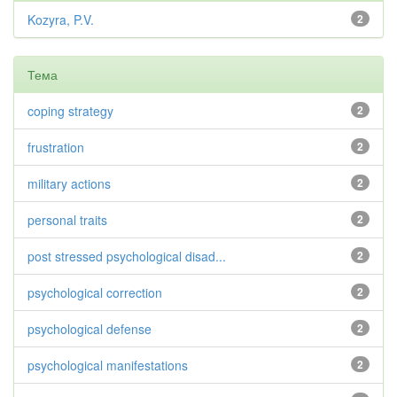
Kozyra, P.V.
2
Тема
coping strategy
2
frustration
2
military actions
2
personal traits
2
post stressed psychological disad...
2
psychological correction
2
psychological defense
2
psychological manifestations
2