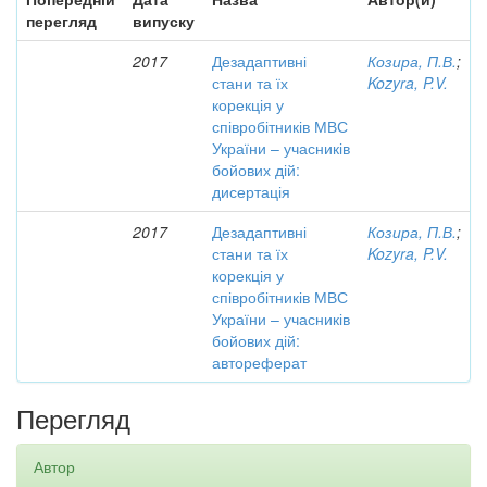
перегляд
випуску
2017
Дезадаптивні
Козира, П.В.
;
стани та їх
Kozyra, P.V.
корекція у
співробітників МВС
України – учасників
бойових дій:
дисертація
2017
Дезадаптивні
Козира, П.В.
;
стани та їх
Kozyra, P.V.
корекція у
співробітників МВС
України – учасників
бойових дій:
автореферат
Перегляд
Автор