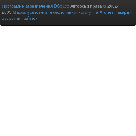
Програмне забезпечення DSpace
Авторські права © 2002-
2005
Массачусетський технологічний інститут
та
Х’юлет Пакард
-
Зворотний зв’язок