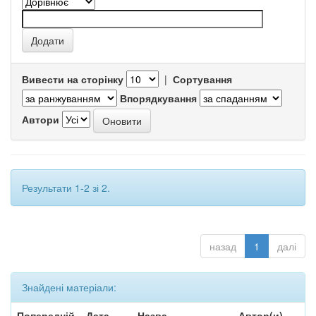
Вивести на сторінку
|
Сортування
Впорядкування
Автори
Результати 1-2 зі 2.
назад
1
далі
Знайдені матеріали:
Попередній
Дата
Назва
Автор(и)