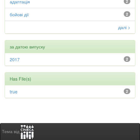
адаптація
2
бойові дії
2
далі >
за датою випуску
2017
2
Has File(s)
true
2
Тема від