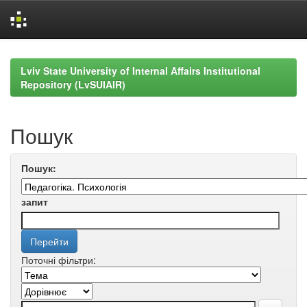
Skip
navigation
Lviv State University of Internal Affairs Institutional
Repository (LvSUIAIR)
Пошук
Пошук:
запит
Поточні фільтри: