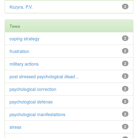
Kozyra, P.V.
2
Тема
coping strategy
2
frustration
2
military actions
2
post stressed psychological disad...
2
psychological correction
2
psychological defense
2
psychological manifestations
2
stress
2