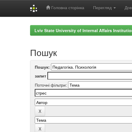
Головна сторінка
Перегляд
Дов
Skip
navigation
Lviv State University of Internal Affairs Institut
Пошук
Пошук:
запит
Поточні фільтри: