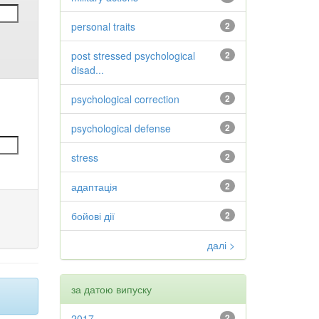
personal traits
2
post stressed psychological
2
disad...
psychological correction
2
psychological defense
2
stress
2
адаптація
2
бойові дії
2
далі >
за датою випуску
2017
2