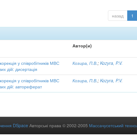
назад
1
Автор(и)
 корекція у співробітників МВС
Козира, П.В.
;
Kozyra, P.V.
вих дій: дисертація
 корекція у співробітників МВС
Козира, П.В.
;
Kozyra, P.V.
вих дій: автореферат
ечення DSpace
Авторські права © 2002-2005
Массачусетський технол