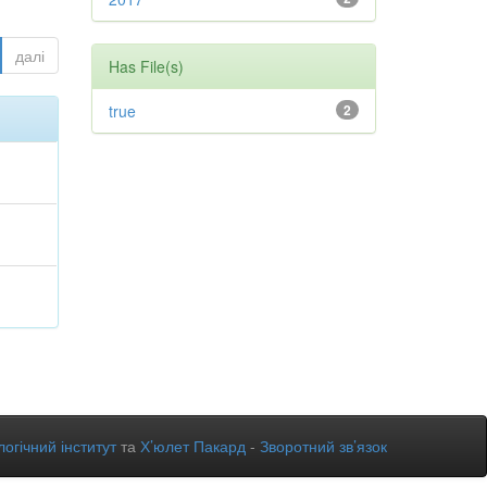
далі
Has File(s)
true
2
огічний інститут
та
Х’юлет Пакард
-
Зворотний зв’язок