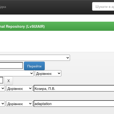
ідка
ional Repository (LvSUIAIR)