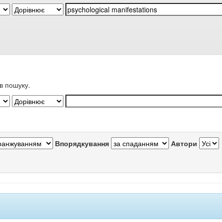
в пошуку.
Впорядкування
Автори