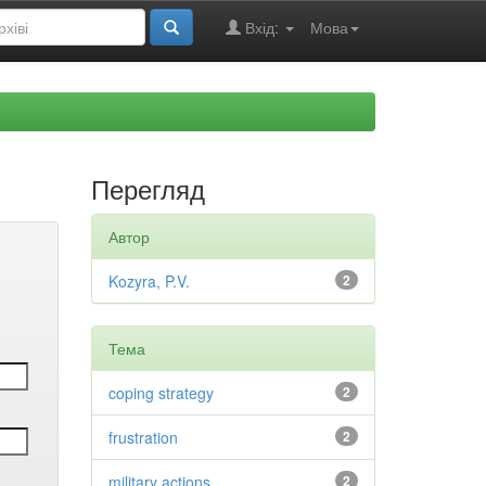
Вхід:
Мова
Перегляд
Автор
Kozyra, P.V.
2
Тема
coping strategy
2
frustration
2
military actions
2