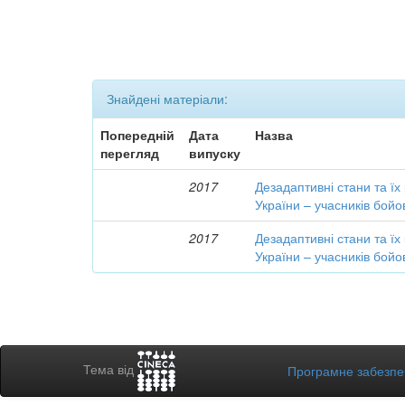
Знайдені матеріали:
Попередній
Дата
Назва
перегляд
випуску
2017
Дезадаптивні стани та їх
України – учасників бойо
2017
Дезадаптивні стани та їх
України – учасників бойо
Тема від
Програмне забезп