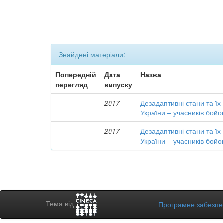
Знайдені матеріали:
Попередній
Дата
Назва
перегляд
випуску
2017
Дезадаптивні стани та їх
України – учасників бойо
2017
Дезадаптивні стани та їх
України – учасників бойо
Тема від
Програмне забезп