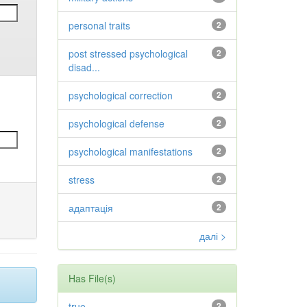
personal traits
2
post stressed psychological
2
disad...
psychological correction
2
psychological defense
2
psychological manifestations
2
stress
2
адаптація
2
далі >
Has File(s)
true
2