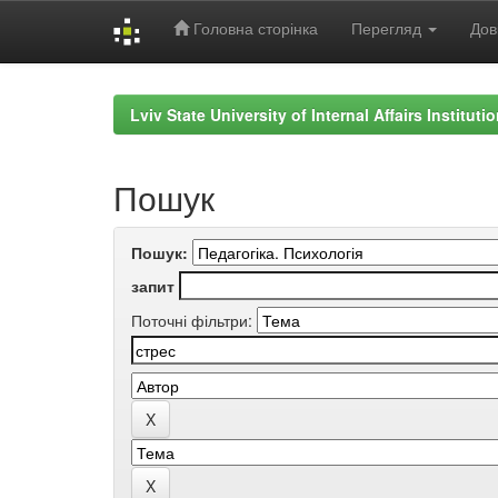
Головна сторінка
Перегляд
Дов
Skip
navigation
Lviv State University of Internal Affairs Institut
Пошук
Пошук:
запит
Поточні фільтри: