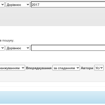
в пошуку.
Впорядкування
Автори