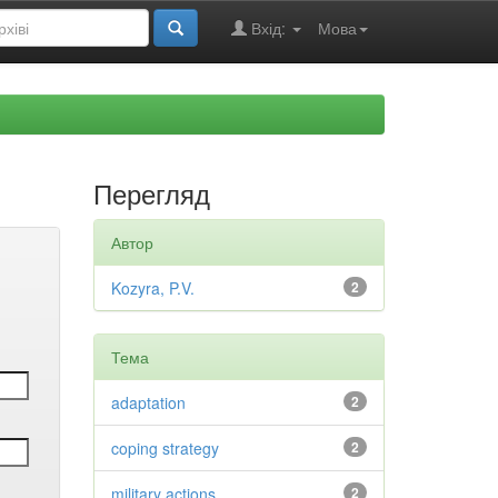
Вхід:
Мова
Перегляд
Автор
Kozyra, P.V.
2
Тема
adaptation
2
coping strategy
2
military actions
2