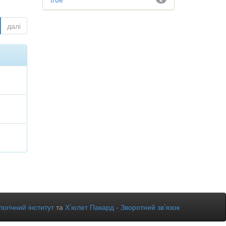
далі
огічний інститут
та
Х’юлет Пакард
-
Зворотний зв’язок