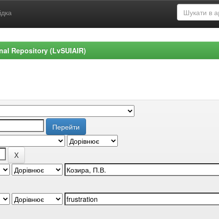
ідка
ional Repository (LvSUIAIR)