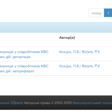
назад
1
Автор(и)
 корекція у співробітників МВС
Козира, П.В.
;
Kozyra, P.V.
вих дій: дисертація
 корекція у співробітників МВС
Козира, П.В.
;
Kozyra, P.V.
вих дій: автореферат
ечення DSpace
Авторські права © 2002-2005
Массачусетський технол