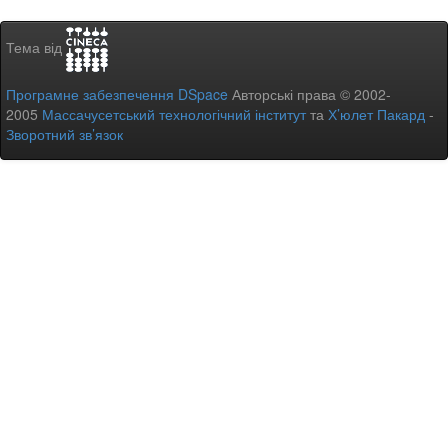
Тема від
Програмне забезпечення DSpace
Авторські права © 2002-
2005
Массачусетський технологічний інститут
та
Х’юлет Пакард
-
Зворотний зв’язок