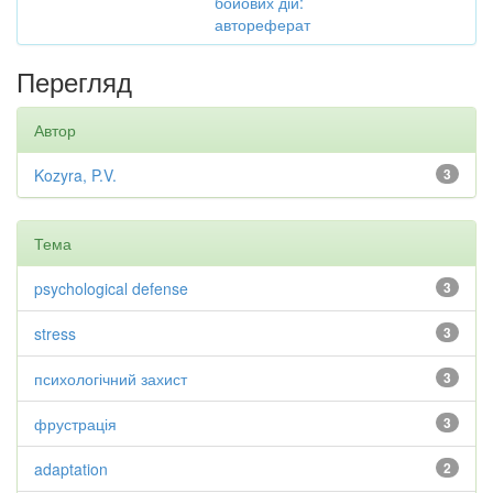
бойових дій:
автореферат
Перегляд
Автор
Kozyra, P.V.
3
Тема
psychological defense
3
stress
3
психологічний захист
3
фрустрація
3
adaptation
2