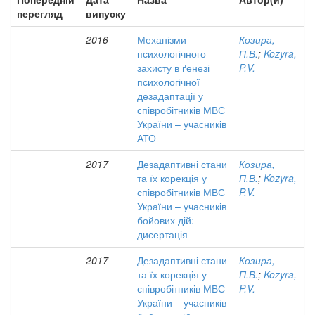
перегляд
випуску
2016
Механізми
Козира,
психологічного
П.В.
;
Kozyra,
захисту в ґенезі
P.V.
психологічної
дезадаптації у
співробітників МВС
України – учасників
АТО
2017
Дезадаптивні стани
Козира,
та їх корекція у
П.В.
;
Kozyra,
співробітників МВС
P.V.
України – учасників
бойових дій:
дисертація
2017
Дезадаптивні стани
Козира,
та їх корекція у
П.В.
;
Kozyra,
співробітників МВС
P.V.
України – учасників