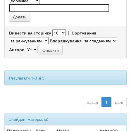
Вивести на сторінку
|
Сортування
Впорядкування
Автори
Результати 1-3 зі 3.
назад
1
далі
Знайдені матеріали:
Попередній
Дата
Назва
Автор(и)