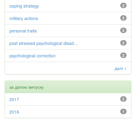
coping strategy
2
military actions
2
personal traits
2
post stressed psychological disad...
2
psychological correction
2
далі >
за датою випуску
2017
2
2016
1