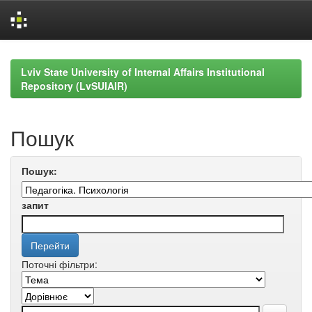
Skip
navigation
Lviv State University of Internal Affairs Institutional
Repository (LvSUIAIR)
Пошук
Пошук:
запит
Поточні фільтри: