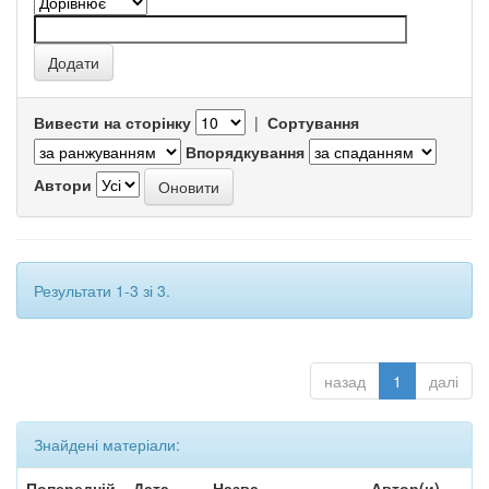
Вивести на сторінку
|
Сортування
Впорядкування
Автори
Результати 1-3 зі 3.
назад
1
далі
Знайдені матеріали:
Попередній
Дата
Назва
Автор(и)