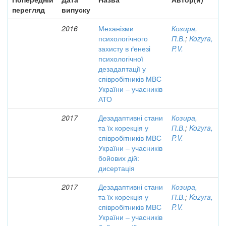
перегляд
випуску
2016
Механізми
Козира,
психологічного
П.В.
;
Kozyra,
захисту в ґенезі
P.V.
психологічної
дезадаптації у
співробітників МВС
України – учасників
АТО
2017
Дезадаптивні стани
Козира,
та їх корекція у
П.В.
;
Kozyra,
співробітників МВС
P.V.
України – учасників
бойових дій:
дисертація
2017
Дезадаптивні стани
Козира,
та їх корекція у
П.В.
;
Kozyra,
співробітників МВС
P.V.
України – учасників