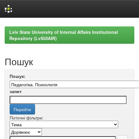
Skip
navigation
Lviv State University of Internal Affairs Institutional
Repository (LvSUIAIR)
Пошук
Пошук:
запит
Поточні фільтри: