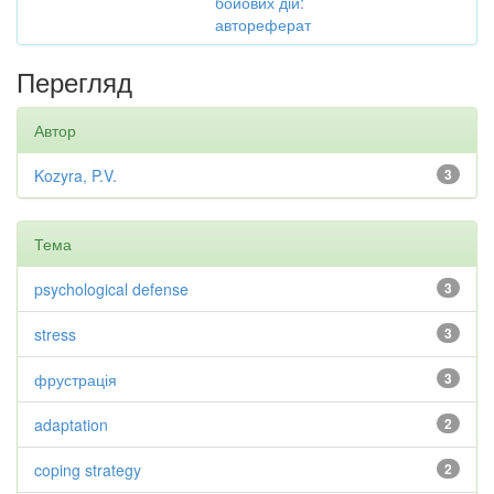
бойових дій:
автореферат
Перегляд
Автор
Kozyra, P.V.
3
Тема
psychological defense
3
stress
3
фрустрація
3
adaptation
2
coping strategy
2