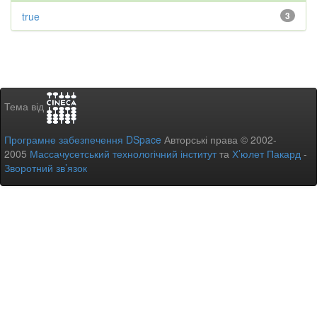
true
3
Тема від
Програмне забезпечення DSpace
Авторські права © 2002-
2005
Массачусетський технологічний інститут
та
Х’юлет Пакард
-
Зворотний зв’язок