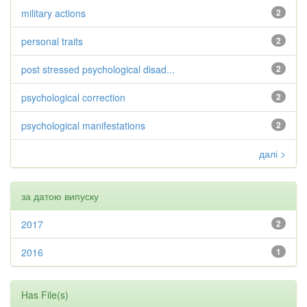
military actions
2
personal traits
2
post stressed psychological disad...
2
psychological correction
2
psychological manifestations
2
далі >
за датою випуску
2017
2
2016
1
Has File(s)