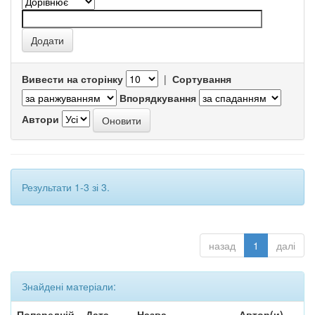
Вивести на сторінку
|
Сортування
Впорядкування
Автори
Результати 1-3 зі 3.
назад
1
далі
Знайдені матеріали:
Попередній
Дата
Назва
Автор(и)