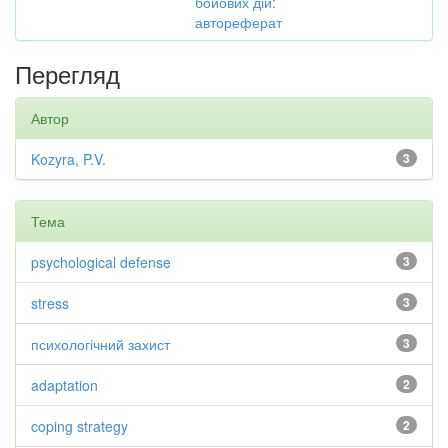
бойових дій:
автореферат
Перегляд
Автор
Kozyra, P.V.
3
Тема
psychological defense
3
stress
3
психологічний захист
3
adaptation
2
coping strategy
2