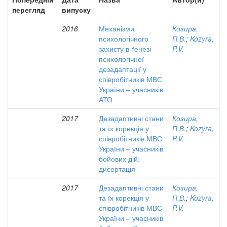
перегляд
випуску
2016
Механізми
Козира,
психологічного
П.В.
;
Kozyra,
захисту в ґенезі
P.V.
психологічної
дезадаптації у
співробітників МВС
України – учасників
АТО
2017
Дезадаптивні стани
Козира,
та їх корекція у
П.В.
;
Kozyra,
співробітників МВС
P.V.
України – учасників
бойових дій:
дисертація
2017
Дезадаптивні стани
Козира,
та їх корекція у
П.В.
;
Kozyra,
співробітників МВС
P.V.
України – учасників