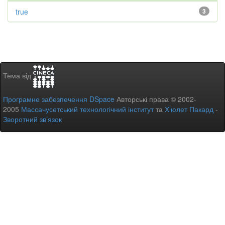
true
3
Тема від
Програмне забезпечення DSpace
Авторські права © 2002-
2005
Массачусетський технологічний інститут
та
Х’юлет Пакард
-
Зворотний зв’язок