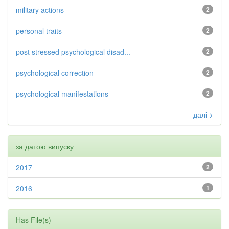
military actions
2
personal traits
2
post stressed psychological disad...
2
psychological correction
2
psychological manifestations
2
далі >
за датою випуску
2017
2
2016
1
Has File(s)