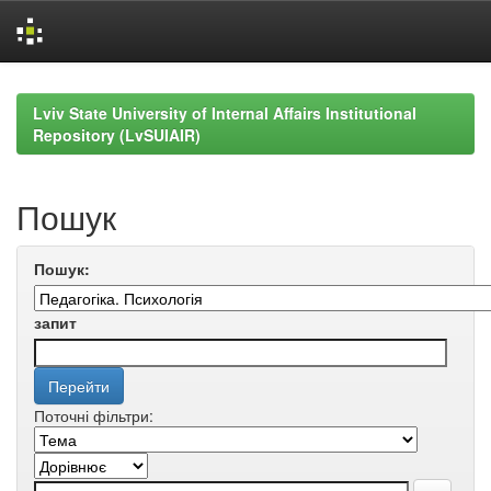
Skip
navigation
Lviv State University of Internal Affairs Institutional
Repository (LvSUIAIR)
Пошук
Пошук:
запит
Поточні фільтри: