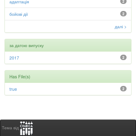
адаптація
2
бойові дії
2
далі >
за датою випуску
2017
2
Has File(s)
true
2
Тема від