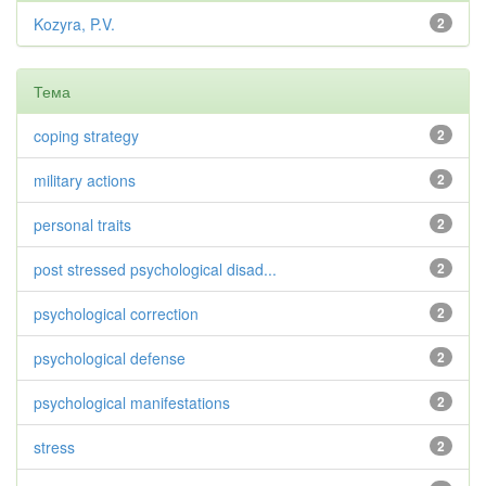
Kozyra, P.V.
2
Тема
coping strategy
2
military actions
2
personal traits
2
post stressed psychological disad...
2
psychological correction
2
psychological defense
2
psychological manifestations
2
stress
2