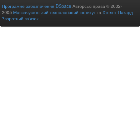
Програмне забезпечення DSpace
Авторські права © 2002-
2005
Массачусетський технологічний інститут
та
Х’юлет Пакард
-
Зворотний зв’язок