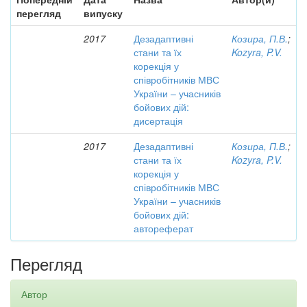
перегляд
випуску
2017
Дезадаптивні
Козира, П.В.
;
стани та їх
Kozyra, P.V.
корекція у
співробітників МВС
України – учасників
бойових дій:
дисертація
2017
Дезадаптивні
Козира, П.В.
;
стани та їх
Kozyra, P.V.
корекція у
співробітників МВС
України – учасників
бойових дій:
автореферат
Перегляд
Автор