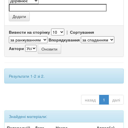
Вивести на сторінку
|
Сортування
Впорядкування
Автори
Результати 1-2 зі 2.
назад
1
далі
Знайдені матеріали:
Попередній
Дата
Назва
Автор(и)