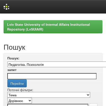
Skip
navigation
Lviv State University of Internal Affairs Institutional
Repository (LvSUIAIR)
Пошук
Пошук:
запит
Поточні фільтри: