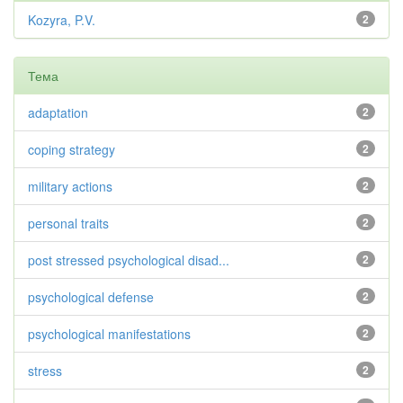
Kozyra, P.V.
2
Тема
adaptation
2
coping strategy
2
military actions
2
personal traits
2
post stressed psychological disad...
2
psychological defense
2
psychological manifestations
2
stress
2