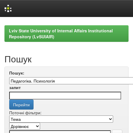
Skip
navigation
Lviv State University of Internal Affairs Institutional
Repository (LvSUIAIR)
Пошук
Пошук:
запит
Поточні фільтри: