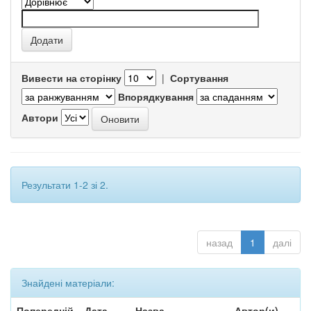
Вивести на сторінку
|
Сортування
Впорядкування
Автори
Результати 1-2 зі 2.
назад
1
далі
Знайдені матеріали:
Попередній
Дата
Назва
Автор(и)