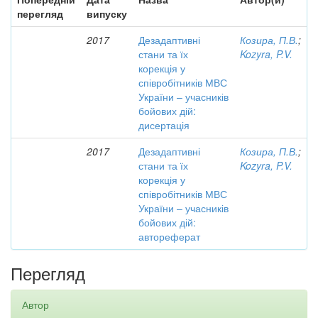
перегляд
випуску
2017
Дезадаптивні
Козира, П.В.
;
стани та їх
Kozyra, P.V.
корекція у
співробітників МВС
України – учасників
бойових дій:
дисертація
2017
Дезадаптивні
Козира, П.В.
;
стани та їх
Kozyra, P.V.
корекція у
співробітників МВС
України – учасників
бойових дій:
автореферат
Перегляд
Автор