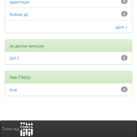
адаптація
2
бойові дії
2
далі >
за датою випуску
2017
2
Has File(s)
true
2
Тема від