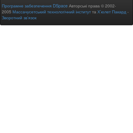
Програмне забезпечення DSpace
Авторські права © 2002-
2005
Массачусетський технологічний інститут
та
Х’юлет Пакард
-
Зворотний зв’язок