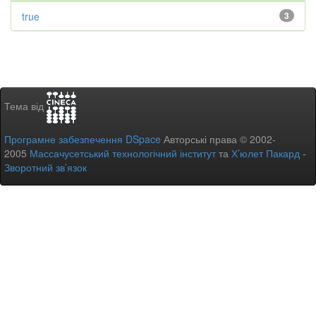
true
3
Тема від
Програмне забезпечення DSpace
Авторські права © 2002-
2005
Массачусетський технологічний інститут
та
Х’юлет Пакард
-
Зворотний зв’язок