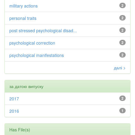
military actions
2
personal traits
2
post stressed psychological disad...
2
psychological correction
2
psychological manifestations
2
далі >
за датою випуску
2017
2
2016
1
Has File(s)