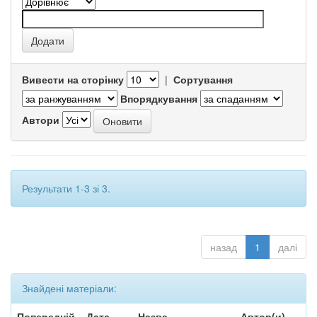
Вивести на сторінку
|
Сортування
Впорядкування
Автори
Результати 1-3 зі 3.
назад
1
далі
Знайдені матеріали:
Попередній
Дата
Назва
Автор(и)