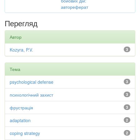
бойових дій:
автореферат
Перегляд
Автор
Kozyra, P.V.
3
Тема
psychological defense
3
психологічний захист
3
фрустрація
3
adaptation
2
coping strategy
2