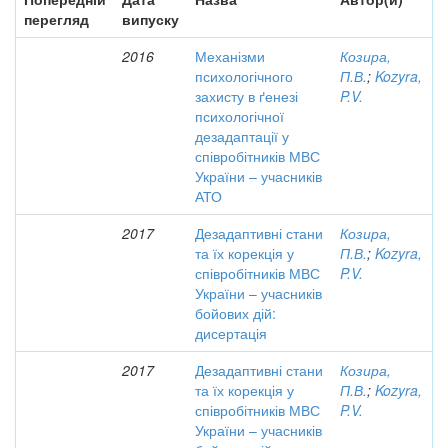
перегляд
випуску
2016
Механізми
Козира,
психологічного
П.В.
;
Kozyra,
захисту в ґенезі
P.V.
психологічної
дезадаптації у
співробітників МВС
України – учасників
АТО
2017
Дезадаптивні стани
Козира,
та їх корекція у
П.В.
;
Kozyra,
співробітників МВС
P.V.
України – учасників
бойових дій:
дисертація
2017
Дезадаптивні стани
Козира,
та їх корекція у
П.В.
;
Kozyra,
співробітників МВС
P.V.
України – учасників