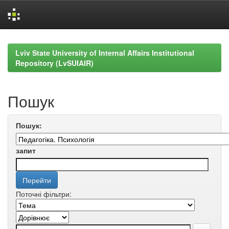
Skip
navigation
Lviv State University of Internal Affairs Institutional
Repository (LvSUIAIR)
Пошук
Пошук:
запит
Поточні фільтри: