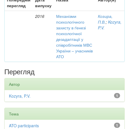
перегляд
випуску
2016
Механізми
Козира,
психологічного
П.В.
;
Kozyra,
захисту в ґенезі
P.V.
психологічної
дезадаптації у
співробітників МВС
України – учасників
АТО
Перегляд
Автор
Kozyra, P.V.
1
Тема
ATO participants
1