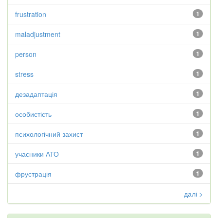
frustration
1
maladjustment
1
person
1
stress
1
дезадаптація
1
особистість
1
психологічний захист
1
учасники АТО
1
фрустрація
1
далі >