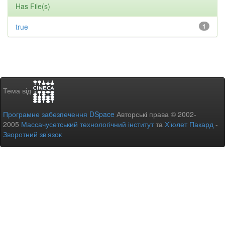
Has File(s)
true
1
Тема від
Програмне забезпечення DSpace
Авторські права © 2002-
2005
Массачусетський технологічний інститут
та
Х’юлет Пакард
-
Зворотний зв’язок