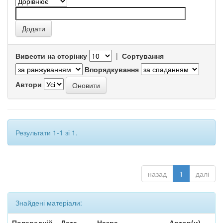
Вивести на сторінку
|
Сортування
Впорядкування
Автори
Результати 1-1 зі 1.
назад
1
далі
Знайдені матеріали:
Попередній
Дата
Назва
Автор(и)