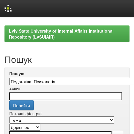
Skip
navigation
Lviv State University of Internal Affairs Institutional
Repository (LvSUIAIR)
Пошук
Пошук:
запит
Поточні фільтри: