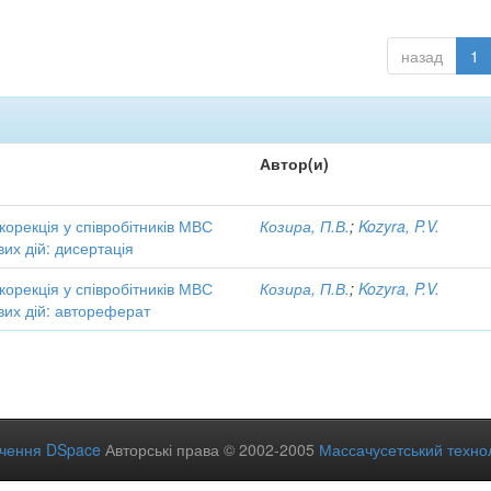
назад
1
Автор(и)
 корекція у співробітників МВС
Козира, П.В.
;
Kozyra, P.V.
вих дій: дисертація
 корекція у співробітників МВС
Козира, П.В.
;
Kozyra, P.V.
вих дій: автореферат
ечення DSpace
Авторські права © 2002-2005
Массачусетський технол