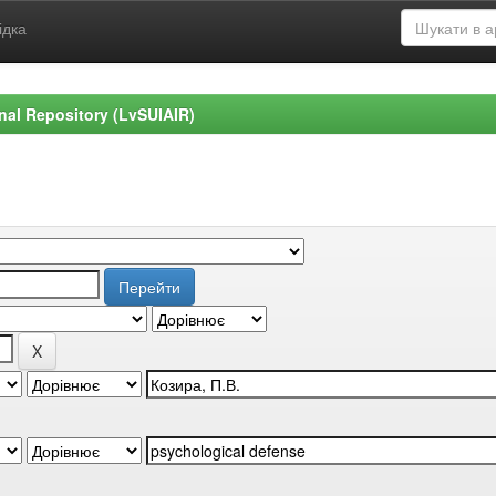
ідка
ional Repository (LvSUIAIR)