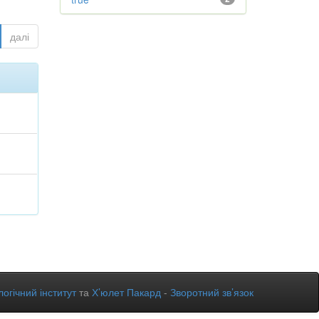
далі
огічний інститут
та
Х’юлет Пакард
-
Зворотний зв’язок