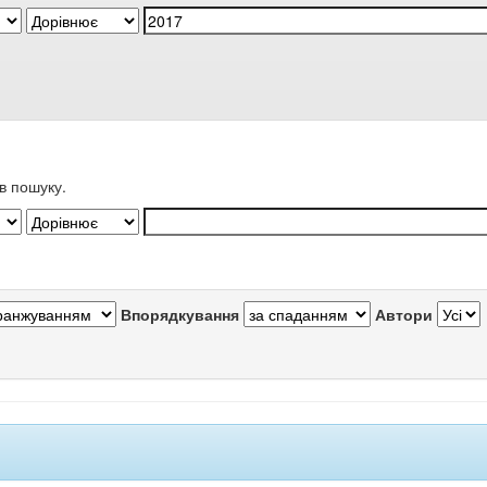
в пошуку.
Впорядкування
Автори