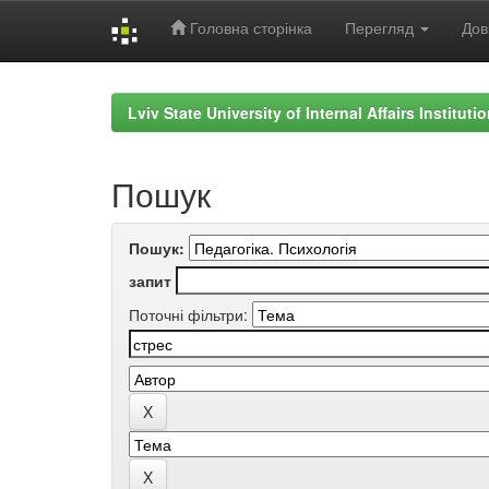
Головна сторінка
Перегляд
Дов
Skip
navigation
Lviv State University of Internal Affairs Institut
Пошук
Пошук:
запит
Поточні фільтри: