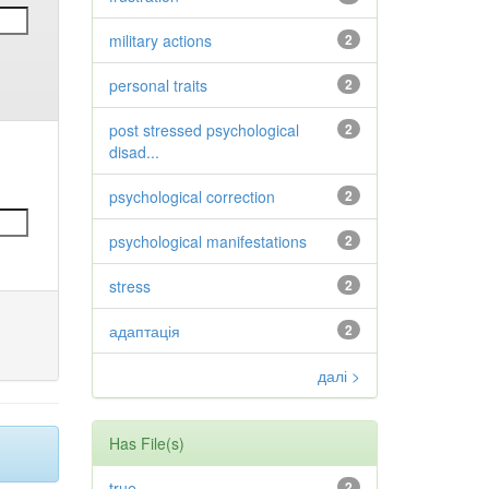
military actions
2
personal traits
2
post stressed psychological
2
disad...
psychological correction
2
psychological manifestations
2
stress
2
адаптація
2
далі >
Has File(s)
true
2