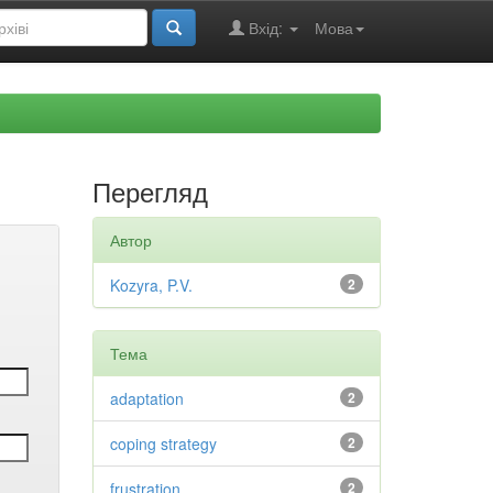
Вхід:
Мова
Перегляд
Автор
Kozyra, P.V.
2
Тема
adaptation
2
coping strategy
2
frustration
2