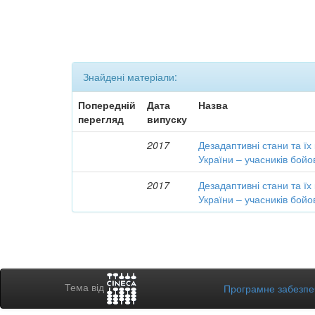
Знайдені матеріали:
Попередній
Дата
Назва
перегляд
випуску
2017
Дезадаптивні стани та їх
України – учасників бойо
2017
Дезадаптивні стани та їх
України – учасників бойо
Тема від
Програмне забезп