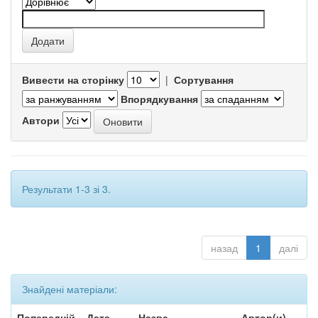
Вивести на сторінку
|
Сортування
Впорядкування
Автори
Результати 1-3 зі 3.
назад
1
далі
Знайдені матеріали:
Попередній
Дата
Назва
Автор(и)