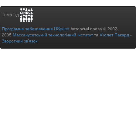
Тема від
Програмне забезпечення DSpace
Авторські права © 2002-
2005
Массачусетський технологічний інститут
та
Х’юлет Пакард
-
Зворотний зв’язок