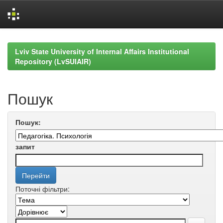
Skip
navigation
Lviv State University of Internal Affairs Institutional
Repository (LvSUIAIR)
Пошук
Пошук:
запит
Поточні фільтри: