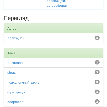
бойових дій:
автореферат
Перегляд
Автор
Kozyra, P.V.
3
Тема
frustration
3
stress
3
психологічний захист
3
фрустрація
3
adaptation
2