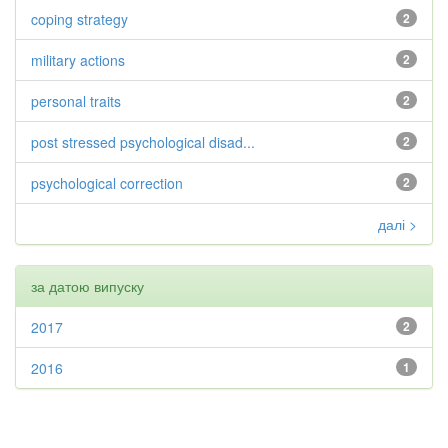
coping strategy
2
military actions
2
personal traits
2
post stressed psychological disad...
2
psychological correction
2
далі >
за датою випуску
2017
2
2016
1