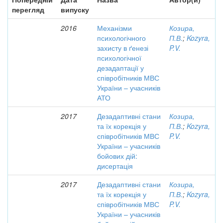
перегляд
випуску
2016
Механізми
Козира,
психологічного
П.В.
;
Kozyra,
захисту в ґенезі
P.V.
психологічної
дезадаптації у
співробітників МВС
України – учасників
АТО
2017
Дезадаптивні стани
Козира,
та їх корекція у
П.В.
;
Kozyra,
співробітників МВС
P.V.
України – учасників
бойових дій:
дисертація
2017
Дезадаптивні стани
Козира,
та їх корекція у
П.В.
;
Kozyra,
співробітників МВС
P.V.
України – учасників