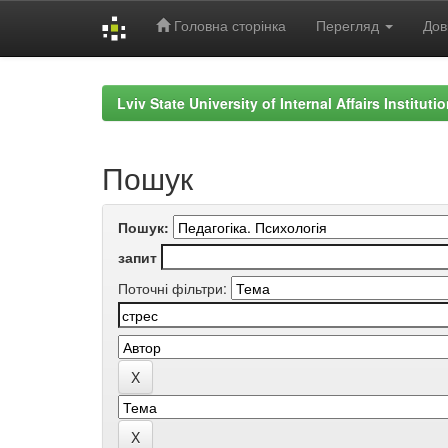
Головна сторінка
Перегляд
Дов
Skip
navigation
Lviv State University of Internal Affairs Institut
Пошук
Пошук:
запит
Поточні фільтри: