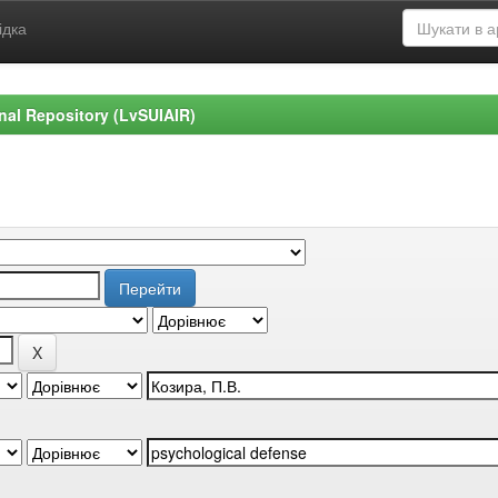
ідка
ional Repository (LvSUIAIR)