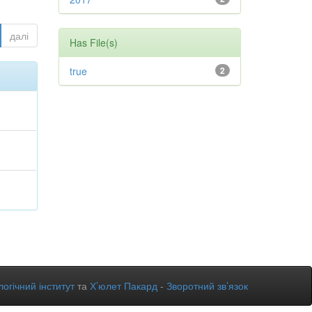
далі
Has File(s)
true
2
огічний інститут
та
Х’юлет Пакард
-
Зворотний зв’язок