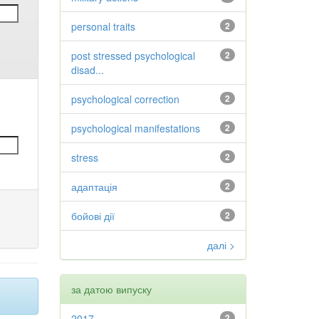
personal traits
2
post stressed psychological
2
disad...
psychological correction
2
psychological manifestations
2
stress
2
адаптація
2
бойові дії
2
далі >
за датою випуску
2017
2