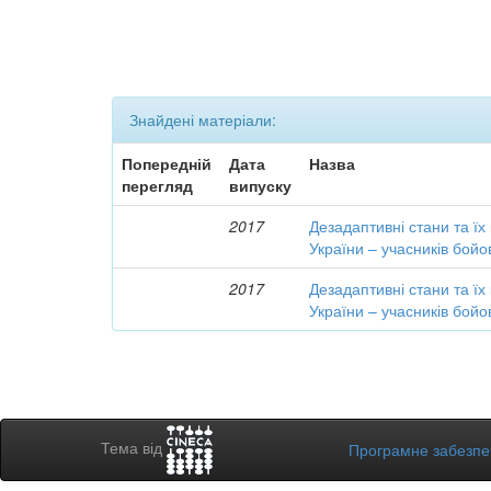
Знайдені матеріали:
Попередній
Дата
Назва
перегляд
випуску
2017
Дезадаптивні стани та їх
України – учасників бойо
2017
Дезадаптивні стани та їх
України – учасників бойо
Тема від
Програмне забезп