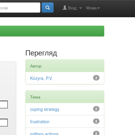
Вхід:
Мова
Перегляд
Автор
Kozyra, P.V.
2
Тема
coping strategy
2
frustration
2
military actions
2