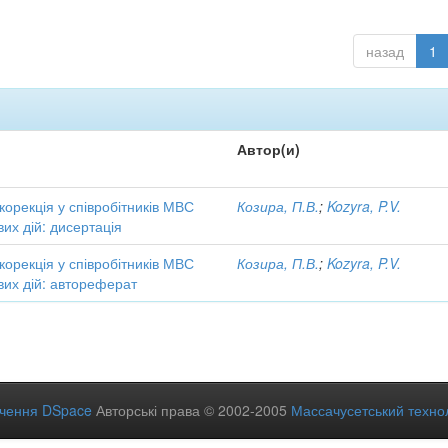
назад
1
Автор(и)
 корекція у співробітників МВС
Козира, П.В.
;
Kozyra, P.V.
вих дій: дисертація
 корекція у співробітників МВС
Козира, П.В.
;
Kozyra, P.V.
вих дій: автореферат
ечення DSpace
Авторські права © 2002-2005
Массачусетський технол