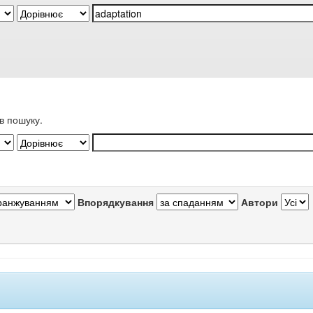
в пошуку.
Впорядкування
Автори