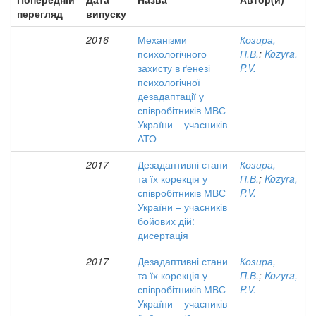
перегляд
випуску
2016
Механізми
Козира,
психологічного
П.В.
;
Kozyra,
захисту в ґенезі
P.V.
психологічної
дезадаптації у
співробітників МВС
України – учасників
АТО
2017
Дезадаптивні стани
Козира,
та їх корекція у
П.В.
;
Kozyra,
співробітників МВС
P.V.
України – учасників
бойових дій:
дисертація
2017
Дезадаптивні стани
Козира,
та їх корекція у
П.В.
;
Kozyra,
співробітників МВС
P.V.
України – учасників