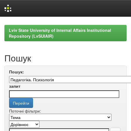
Skip
navigation
Lviv State University of Internal Affairs Institutional
Repository (LvSUIAIR)
Пошук
Пошук:
запит
Поточні фільтри: