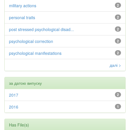
military actions
2
personal traits
2
post stressed psychological disad...
2
psychological correction
2
psychological manifestations
2
далі >
за датою випуску
2017
2
2016
1
Has File(s)