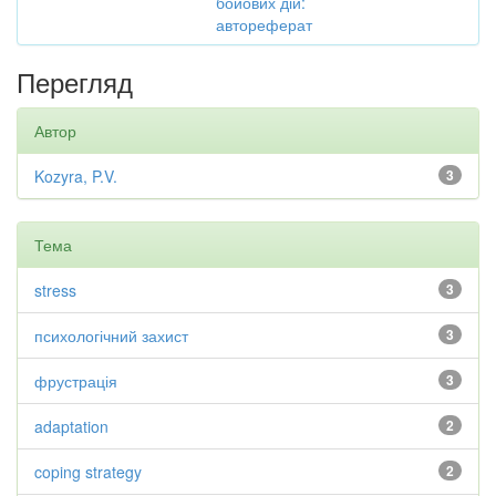
бойових дій:
автореферат
Перегляд
Автор
Kozyra, P.V.
3
Тема
stress
3
психологічний захист
3
фрустрація
3
adaptation
2
coping strategy
2