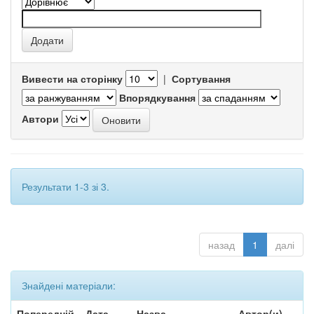
Вивести на сторінку
|
Сортування
Впорядкування
Автори
Результати 1-3 зі 3.
назад
1
далі
Знайдені матеріали:
Попередній
Дата
Назва
Автор(и)