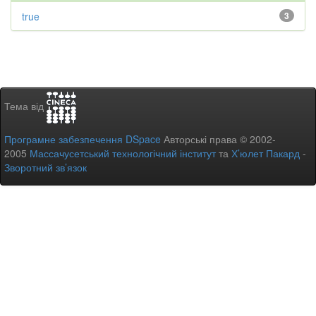
true
3
Тема від
Програмне забезпечення DSpace
Авторські права © 2002-
2005
Массачусетський технологічний інститут
та
Х’юлет Пакард
-
Зворотний зв’язок