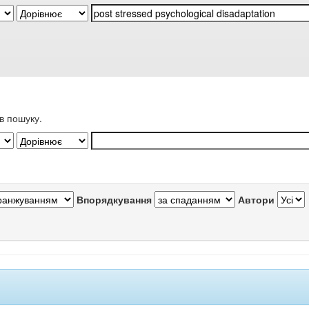
в пошуку.
Впорядкування
Автори