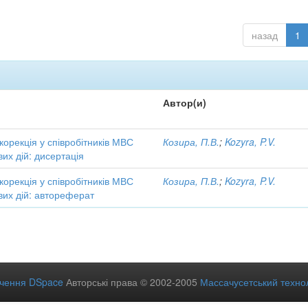
назад
1
Автор(и)
 корекція у співробітників МВС
Козира, П.В.
;
Kozyra, P.V.
вих дій: дисертація
 корекція у співробітників МВС
Козира, П.В.
;
Kozyra, P.V.
вих дій: автореферат
ечення DSpace
Авторські права © 2002-2005
Массачусетський технол