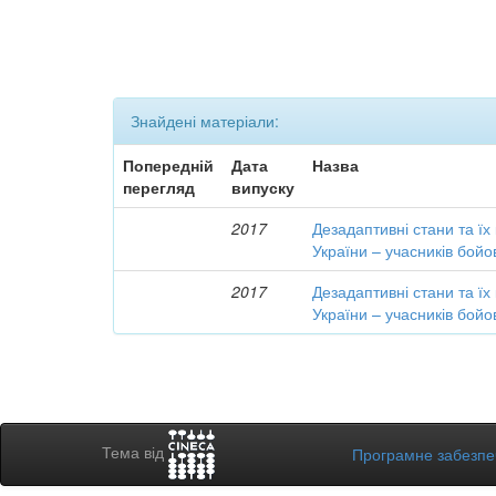
Знайдені матеріали:
Попередній
Дата
Назва
перегляд
випуску
2017
Дезадаптивні стани та їх
України – учасників бойо
2017
Дезадаптивні стани та їх
України – учасників бойо
Тема від
Програмне забезп