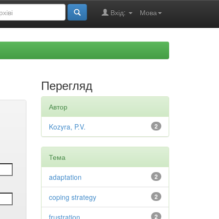
Вхід:
Мова
Перегляд
Автор
Kozyra, P.V.
2
Тема
adaptation
2
coping strategy
2
frustration
2