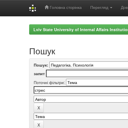
Головна сторінка
Перегляд
Дов
Skip
navigation
Lviv State University of Internal Affairs Institut
Пошук
Пошук:
запит
Поточні фільтри: