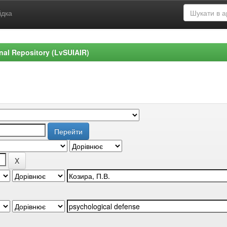
ідка
ional Repository (LvSUIAIR)