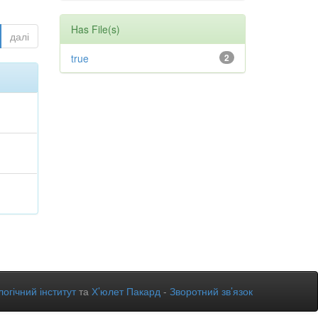
Has File(s)
далі
true
2
огічний інститут
та
Х’юлет Пакард
-
Зворотний зв’язок