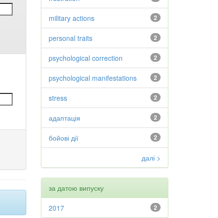
military actions
2
personal traits
2
psychological correction
2
psychological manifestations
2
stress
2
адаптація
2
бойові дії
2
далі >
за датою випуску
2017
2