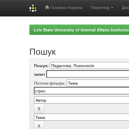
Головна сторінка
Перегляд
Дов
Skip
navigation
Lviv State University of Internal Affairs Institut
Пошук
Пошук:
запит
Поточні фільтри: