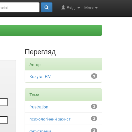
Вхід:
Мова
Перегляд
Автор
Kozyra, P.V.
3
Тема
frustration
3
психологічний захист
3
фрустрація
3