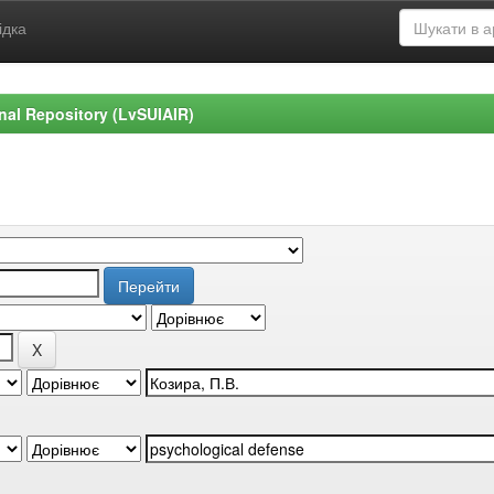
ідка
ional Repository (LvSUIAIR)