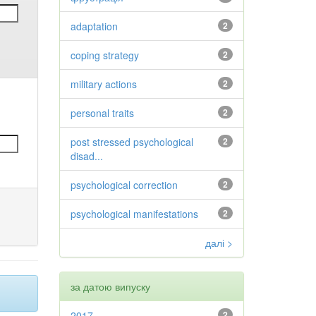
adaptation
2
coping strategy
2
military actions
2
personal traits
2
post stressed psychological
2
disad...
psychological correction
2
psychological manifestations
2
далі >
за датою випуску
2017
2