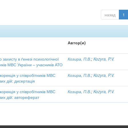
назад
1
Автор(и)
 захисту в ґенезі психологічної
Козира, П.В.
;
Kozyra, P.V.
ників МВС України – учасників АТО
 корекція у співробітників МВС
Козира, П.В.
;
Kozyra, P.V.
вих дій: дисертація
 корекція у співробітників МВС
Козира, П.В.
;
Kozyra, P.V.
вих дій: автореферат