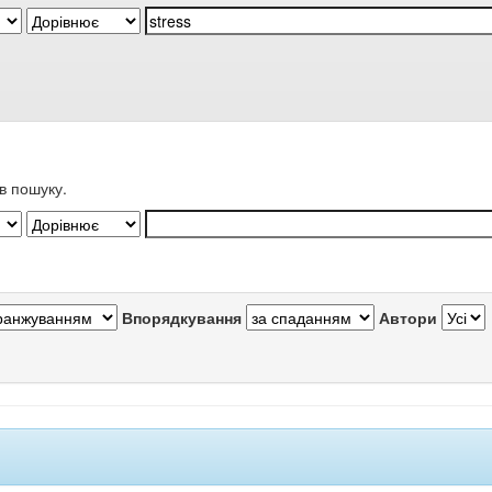
в пошуку.
Впорядкування
Автори