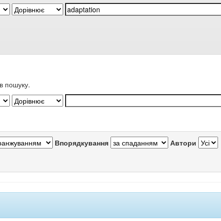
в пошуку.
Впорядкування
Автори