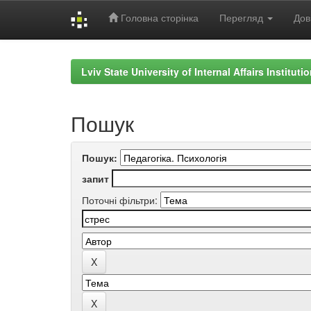
Головна сторінка
Перегляд
Дов
Skip
navigation
Lviv State University of Internal Affairs Institut
Пошук
Пошук:
запит
Поточні фільтри: