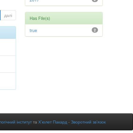
далі
Has File(s)
true
2
огічний інститут
та
Х’юлет Пакард
-
Зворотний зв’язок