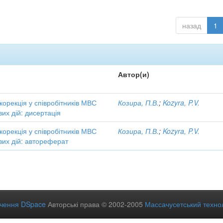
назад
1
Автор(и)
 корекція у співробітників МВС
Козира, П.В.
;
Kozyra, P.V.
вих дій: дисертація
 корекція у співробітників МВС
Козира, П.В.
;
Kozyra, P.V.
вих дій: автореферат
ечення DSpace
Авторські права © 2002-2005
Массачусетський технол