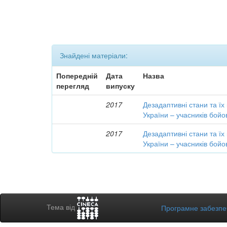
Знайдені матеріали:
Попередній
Дата
Назва
перегляд
випуску
2017
Дезадаптивні стани та їх
України – учасників бойо
2017
Дезадаптивні стани та їх
України – учасників бойо
Тема від
Програмне забезп