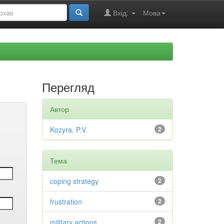
Вхід:
Мова
Перегляд
Автор
Kozyra, P.V.
2
Тема
coping strategy
2
frustration
2
military actions
2