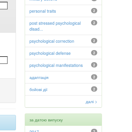
personal traits
2
post stressed psychological
2
disad...
psychological correction
2
psychological defense
2
psychological manifestations
2
адаптація
2
бойові дії
2
далі >
за датою випуску
2017
2