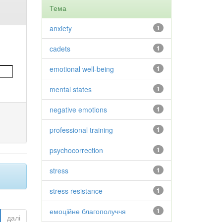
Тема
anxiety
1
cadets
1
emotional well-being
1
mental states
1
negative emotions
1
professional training
1
psychocorrection
1
stress
1
stress resistance
1
емоційне благополуччя
1
далі