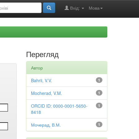
Вхід:
Мова
Перегляд
Автор
Bahrii, V.V.
1
Mocherad, V.M.
1
ORCID ID: 0000-0001-5650-
1
8418
Мочерад, В.М.
1