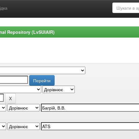
ідка
ional Repository (LvSUIAIR)