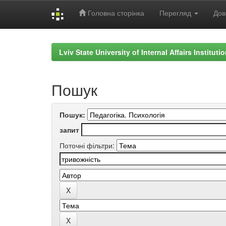
Головна сторінка
Перегляд
Дов
Skip
navigation
Lviv State University of Internal Affairs Institut
Пошук
Пошук:
запит
Поточні фільтри: