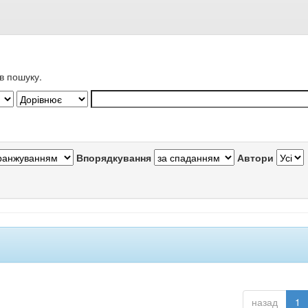
в пошуку.
Впорядкування
Автори
назад
1