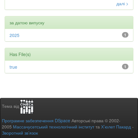
далі >
за датою випуску
2025
1
Has File(s)
true
1
Тема від
Програмне забезпечення DSpace
Авторські права © 2002-
2005
Массачусетський технологічний інститут
та
Х’юлет Пакард
-
Зворотний зв’язок