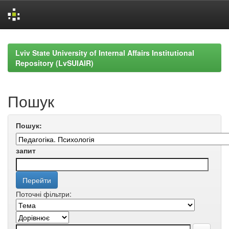
Skip
navigation
Lviv State University of Internal Affairs Institutional
Repository (LvSUIAIR)
Пошук
Пошук:
запит
Поточні фільтри: