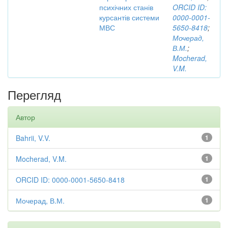
психічних станів
ORCID ID:
курсантів системи
0000-0001-
МВС
5650-8418
;
Мочерад,
В.М.
;
Mocherad,
V.M.
Перегляд
Автор
Bahrii, V.V.
1
Mocherad, V.M.
1
ORCID ID: 0000-0001-5650-8418
1
Мочерад, В.М.
1