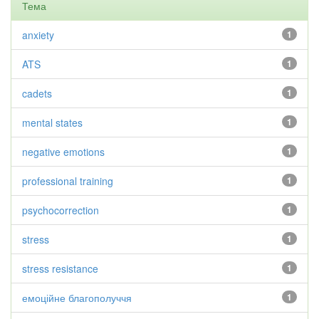
Тема
anxiety
1
ATS
1
cadets
1
mental states
1
negative emotions
1
professional training
1
psychocorrection
1
stress
1
stress resistance
1
емоційне благополуччя
1