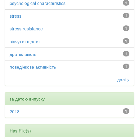
psychological characteristics
1
stress
1
stress resistance
1
відчуття щастя
1
дратівливість
1
поведінкова активність
1
далі >
за датою випуску
2018
1
Has File(s)