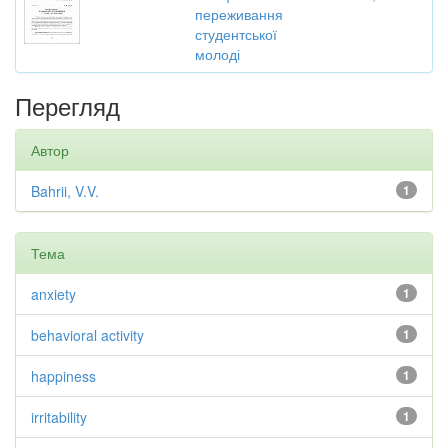
переживання
студентської
молоді
Перегляд
Автор
Bahrii, V.V.
1
Тема
anxiety
1
behavioral activity
1
happiness
1
irritability
1