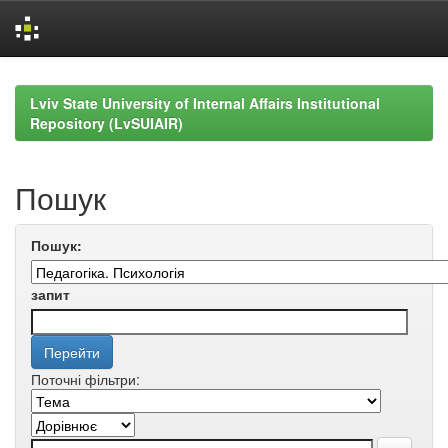
Skip
navigation
Lviv State University of Internal Affairs Institutional
Repository (LvSUIAIR)
Пошук
Пошук:
запит
Поточні фільтри: