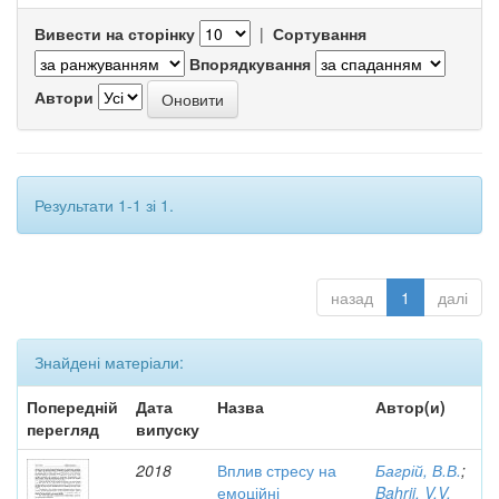
Вивести на сторінку
|
Сортування
Впорядкування
Автори
Результати 1-1 зі 1.
назад
1
далі
Знайдені матеріали:
Попередній
Дата
Назва
Автор(и)
перегляд
випуску
2018
Вплив стресу на
Багрій, В.В.
;
емоційні
Bahrii, V.V.