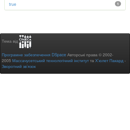
true
1
Тема від
Програмне забезпечення DSpace
Авторські права © 2002-
2005
Массачусетський технологічний інститут
та
Х’юлет Пакард
-
Зворотний зв’язок