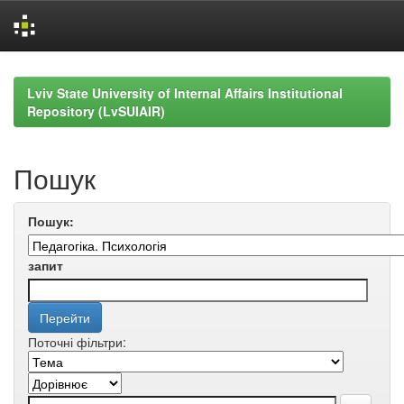
Skip
navigation
Lviv State University of Internal Affairs Institutional
Repository (LvSUIAIR)
Пошук
Пошук:
запит
Поточні фільтри: