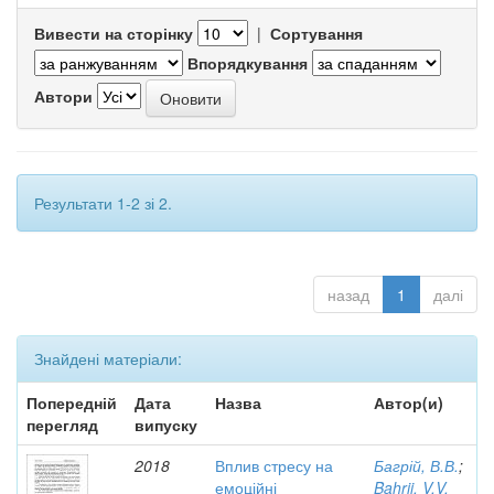
Вивести на сторінку
|
Сортування
Впорядкування
Автори
Результати 1-2 зі 2.
назад
1
далі
Знайдені матеріали:
Попередній
Дата
Назва
Автор(и)
перегляд
випуску
2018
Вплив стресу на
Багрій, В.В.
;
емоційні
Bahrii, V.V.