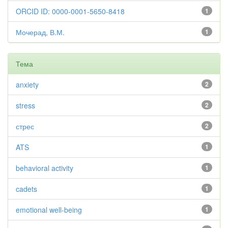
ORCID ID: 0000-0001-5650-8418
1
Мочерад, В.М.
1
Тема
anxiety
2
stress
2
стрес
2
ATS
1
behavioral activity
1
cadets
1
emotional well-being
1