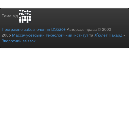
Тема від
Програмне забезпечення DSpace
Авторські права © 2002-
2005
Массачусетський технологічний інститут
та
Х’юлет Пакард
-
Зворотний зв’язок