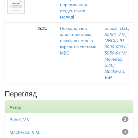
переживання
студентської
молоді
2025
Психологічна
Багрій, В.В.
;
характеристика
Bahrii, V.V.
;
психічних станів
ORCID ID:
курсантів системи
0000-0001-
МВС
5650-8418
;
Мочерад,
В.М.
;
Mocherad,
V.M.
Перегляд
Автор
Bahrii, V.V.
2
Mocherad, V.M.
1