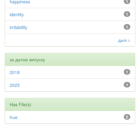
happiness
1
identity
1
irritability
1
далі >
за датою випуску
2018
1
2025
1
Has File(s)
true
2