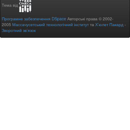
Тема від
Програмне забезпечення DSpace
Авторські права © 2002-
2005
Массачусетський технологічний інститут
та
Х’юлет Пакард
-
Зворотний зв’язок