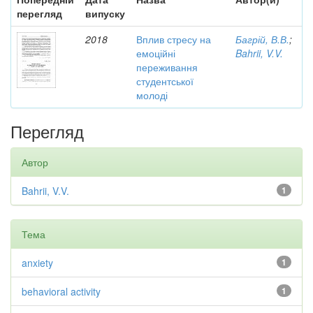
перегляд
випуску
2018
Вплив стресу на
Багрій, В.В.
;
емоційні
Bahrii, V.V.
переживання
студентської
молоді
Перегляд
Автор
Bahrii, V.V.
1
Тема
anxiety
1
behavioral activity
1