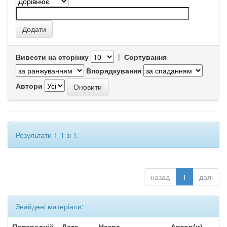
Вивести на сторінку
|
Сортування
Впорядкування
Автори
Результати 1-1 зі 1.
назад
1
далі
Знайдені матеріали:
Попередній
Дата
Назва
Автор(и)