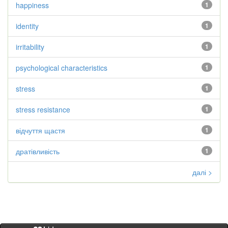
happiness
1
identity
1
irritability
1
psychological characteristics
1
stress
1
stress resistance
1
відчуття щастя
1
дратівливість
1
далі >