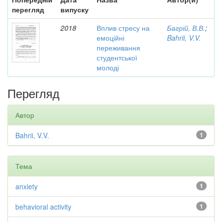
перегляд
випуску
2018
Вплив стресу на
Багрій, В.В.
;
емоційні
Bahrii, V.V.
переживання
студентської
молоді
Перегляд
Автор
Bahrii, V.V.
1
Тема
anxiety
1
behavioral activity
1