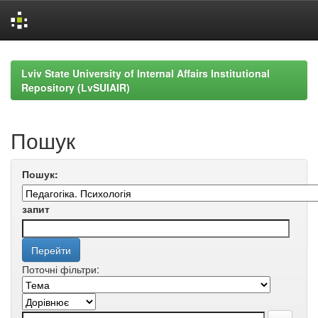
Skip
navigation
Lviv State University of Internal Affairs Institutional
Repository (LvSUIAIR)
Пошук
Пошук:
запит
Поточні фільтри: