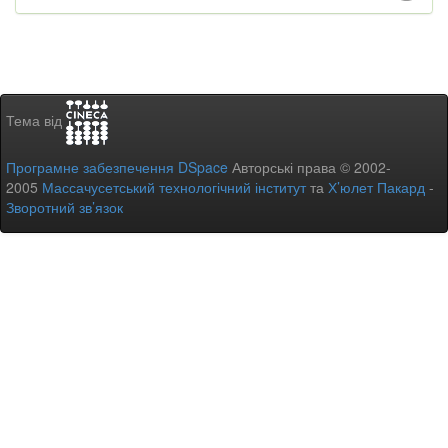
Тема від
Програмне забезпечення DSpace
Авторські права © 2002-
2005
Массачусетський технологічний інститут
та
Х’юлет Пакард
-
Зворотний зв’язок