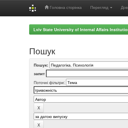
Головна сторінка
Перегляд
Дов
Skip
navigation
Lviv State University of Internal Affairs Institut
Пошук
Пошук:
запит
Поточні фільтри: