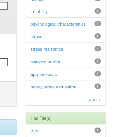
irritability
1
psychological characteristics
1
stress
1
stress resistance
1
відчуття щастя
1
дратівливість
1
поведінкова активність
1
далі >
Has File(s)
true
1