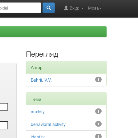
Вхід:
Мова
Перегляд
Автор
Bahrii, V.V.
1
Тема
anxiety
1
behavioral activity
1
identity
1