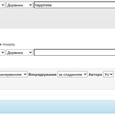
в пошуку.
Впорядкування
Автори