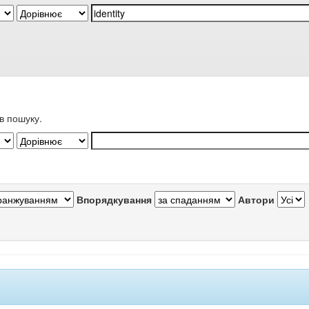
в пошуку.
Впорядкування
Автори