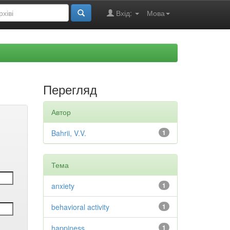
Вхід:
Мова
Перегляд
Автор
Bahrii, V.V.
1
Тема
anxiety
1
behavioral activity
1
happiness
1