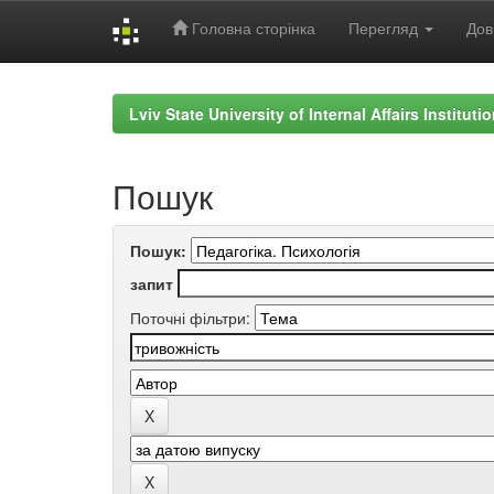
Головна сторінка
Перегляд
Дов
Skip
navigation
Lviv State University of Internal Affairs Institut
Пошук
Пошук:
запит
Поточні фільтри: