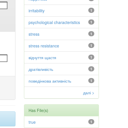
irritability
1
psychological characteristics
1
stress
1
stress resistance
1
відчуття щастя
1
дратівливість
1
поведінкова активність
1
далі >
Has File(s)
true
1