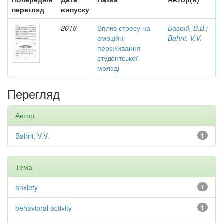
перегляд
випуску
2018
Вплив стресу на
Багрій, В.В.
;
емоційні
Bahrii, V.V.
переживання
студентської
молоді
Перегляд
Автор
Bahrii, V.V.
1
Тема
anxiety
1
behavioral activity
1