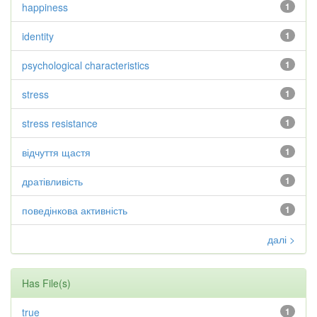
happiness
1
identity
1
psychological characteristics
1
stress
1
stress resistance
1
відчуття щастя
1
дратівливість
1
поведінкова активність
1
далі >
Has File(s)
true
1