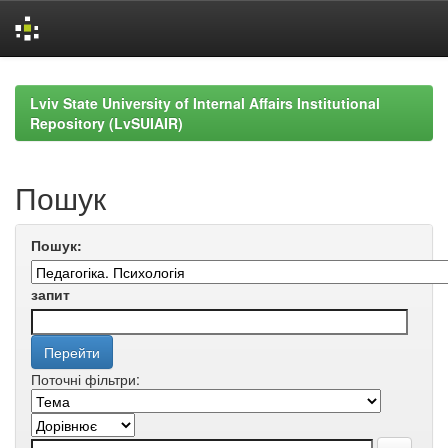
Skip
navigation
Lviv State University of Internal Affairs Institutional
Repository (LvSUIAIR)
Пошук
Пошук:
запит
Поточні фільтри: