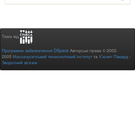
Тема від
Програмне забезпечення DSpace
Авторські права © 2002-
2005
Массачусетський технологічний інститут
та
Х’юлет Пакард
-
Зворотний зв’язок