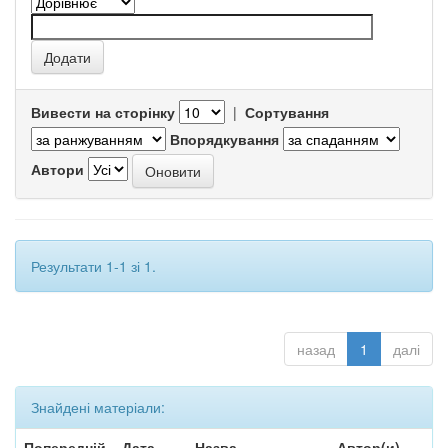
Вивести на сторінку
|
Сортування
Впорядкування
Автори
Результати 1-1 зі 1.
назад
1
далі
Знайдені матеріали:
Попередній
Дата
Назва
Автор(и)