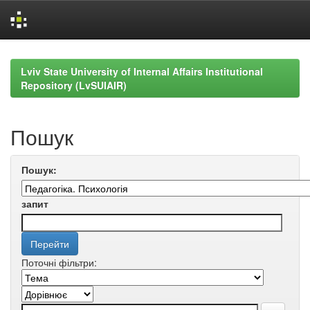
Skip
navigation
Lviv State University of Internal Affairs Institutional
Repository (LvSUIAIR)
Пошук
Пошук:
запит
Поточні фільтри: