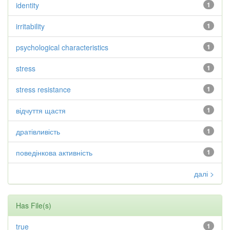
identity
1
irritability
1
psychological characteristics
1
stress
1
stress resistance
1
відчуття щастя
1
дратівливість
1
поведінкова активність
1
далі >
Has File(s)
true
1