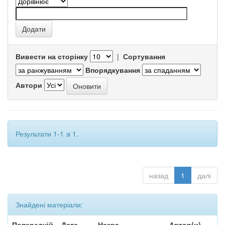
Вивести на сторінку
|
Сортування
Впорядкування
Автори
Результати 1-1 зі 1.
назад
1
далі
Знайдені матеріали:
Попередній
Дата
Назва
Автор(и)