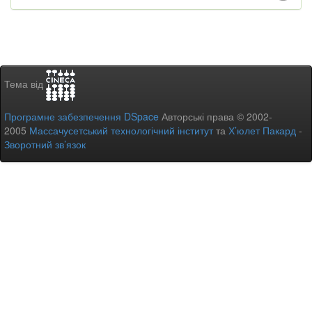
Тема від
Програмне забезпечення DSpace
Авторські права © 2002-
2005
Массачусетський технологічний інститут
та
Х’юлет Пакард
-
Зворотний зв’язок