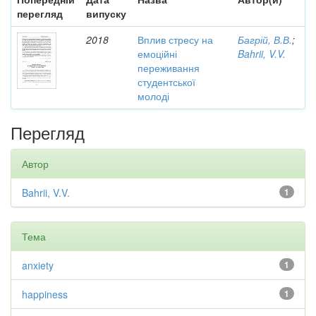
перегляд
випуску
2018
Вплив стресу на
Багрій, В.В.
;
емоційні
Bahrii, V.V.
переживання
студентської
молоді
Перегляд
Автор
Bahrii, V.V.
1
Тема
anxiety
1
happiness
1