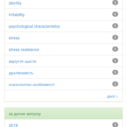
identity
1
irritability
1
psychological characteristics
1
stress
1
stress resistance
1
відчуття щастя
1
дратівливість
1
психологічні особливості
1
далі >
за датою випуску
2018
1