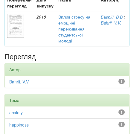
перегляд
випуску
2018
Вплив стресу на
Багрій, В.В.
;
емоційні
Bahrii, V.V.
переживання
студентської
молоді
Перегляд
Автор
Bahrii, V.V.
1
Тема
anxiety
1
happiness
1