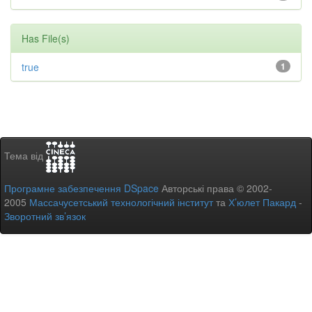
Has File(s)
true
1
Тема від
Програмне забезпечення DSpace
Авторські права © 2002-
2005
Массачусетський технологічний інститут
та
Х’юлет Пакард
-
Зворотний зв’язок