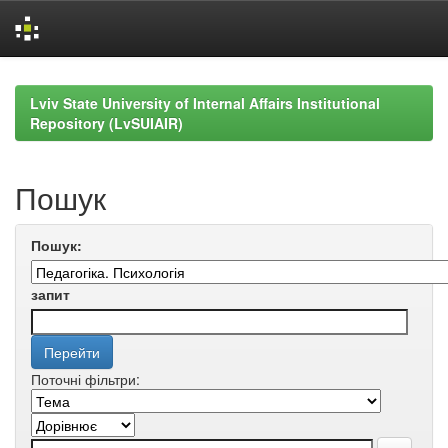
Skip
navigation
Lviv State University of Internal Affairs Institutional
Repository (LvSUIAIR)
Пошук
Пошук:
запит
Поточні фільтри: