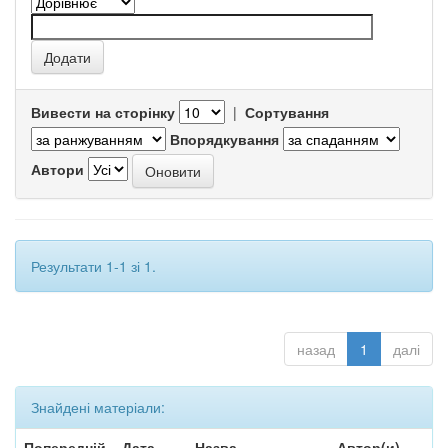
Вивести на сторінку
|
Сортування
Впорядкування
Автори
Результати 1-1 зі 1.
назад
1
далі
Знайдені матеріали:
Попередній
Дата
Назва
Автор(и)