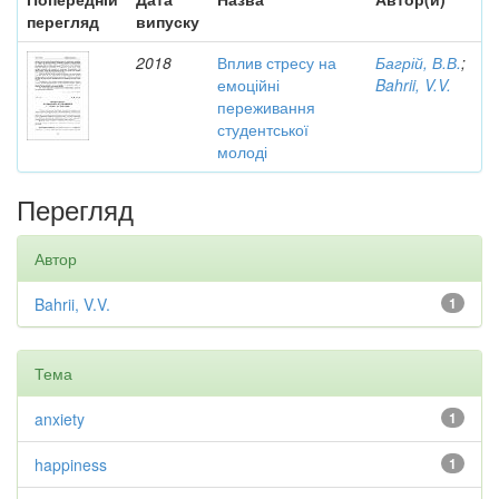
перегляд
випуску
2018
Вплив стресу на
Багрій, В.В.
;
емоційні
Bahrii, V.V.
переживання
студентської
молоді
Перегляд
Автор
Bahrii, V.V.
1
Тема
anxiety
1
happiness
1