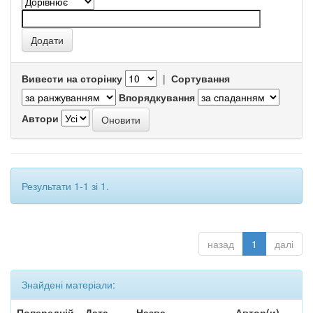
Вивести на сторінку
|
Сортування
Впорядкування
Автори
Результати 1-1 зі 1.
назад
1
далі
Знайдені матеріали:
Попередній
Дата
Назва
Автор(и)