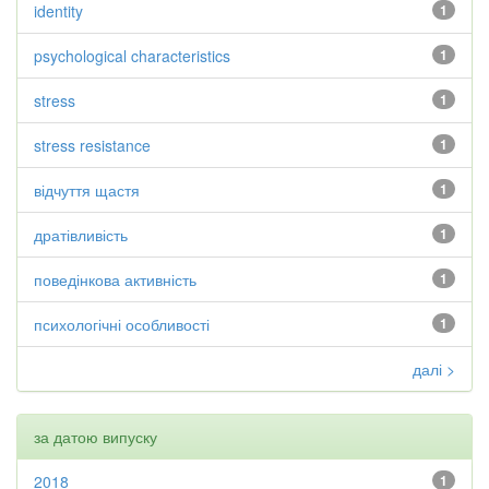
identity
1
psychological characteristics
1
stress
1
stress resistance
1
відчуття щастя
1
дратівливість
1
поведінкова активність
1
психологічні особливості
1
далі >
за датою випуску
2018
1