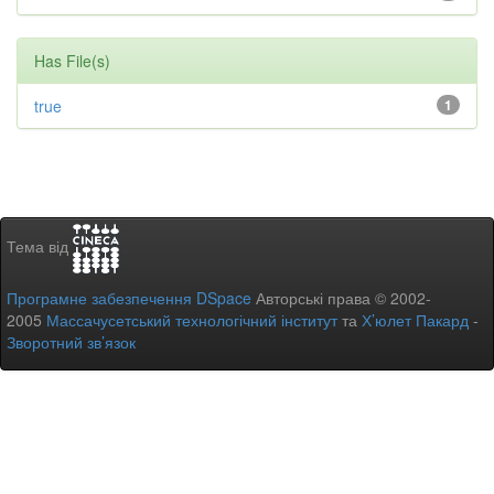
Has File(s)
true
1
Тема від
Програмне забезпечення DSpace
Авторські права © 2002-
2005
Массачусетський технологічний інститут
та
Х’юлет Пакард
-
Зворотний зв’язок