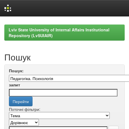
Skip
navigation
Lviv State University of Internal Affairs Institutional
Repository (LvSUIAIR)
Пошук
Пошук:
запит
Поточні фільтри: