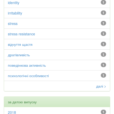
identity
1
irritability
1
stress
1
stress resistance
1
відчуття щастя
1
дратівливість
1
поведінкова активність
1
психологічні особливості
1
далі >
за датою випуску
2018
1