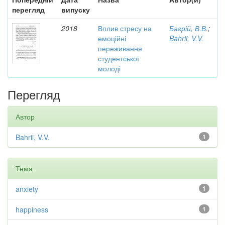
перегляд
випуску
2018
Вплив стресу на
Багрій, В.В.
;
емоційні
Bahrii, V.V.
переживання
студентської
молоді
Перегляд
Автор
Bahrii, V.V.
1
Тема
anxiety
1
happiness
1