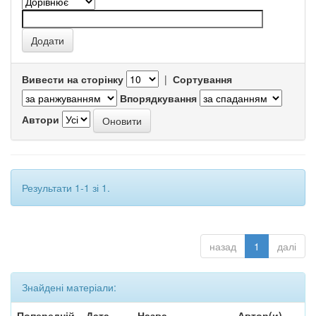
Вивести на сторінку
|
Сортування
Впорядкування
Автори
Результати 1-1 зі 1.
назад
1
далі
Знайдені матеріали:
Попередній
Дата
Назва
Автор(и)