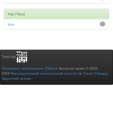
Has File(s)
true
1
Тема від
Програмне забезпечення DSpace
Авторські права © 2002-
2005
Массачусетський технологічний інститут
та
Х’юлет Пакард
-
Зворотний зв’язок