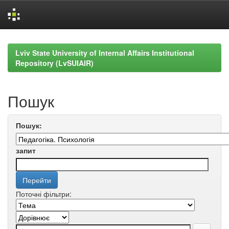
Skip
navigation
Lviv State University of Internal Affairs Institutional
Repository (LvSUIAIR)
Пошук
Пошук:
запит
Поточні фільтри: