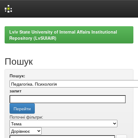
Skip
navigation
Lviv State University of Internal Affairs Institutional
Repository (LvSUIAIR)
Пошук
Пошук:
запит
Поточні фільтри: