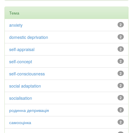
Тема
anxiety
2
domestic deprivation
2
self-appraisal
2
self-concept
2
self-consciousness
2
social adaptation
2
socialisation
2
родинна депривація
2
самооцінка
2