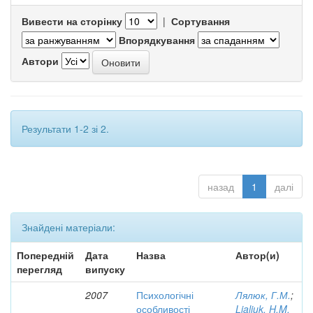
Вивести на сторінку
|
Сортування
Впорядкування
Автори
Результати 1-2 зі 2.
назад
1
далі
Знайдені матеріали:
Попередній
Дата
Назва
Автор(и)
перегляд
випуску
2007
Психологічні
Лялюк, Г.М.
;
особливості
Lialiuk, H.M.