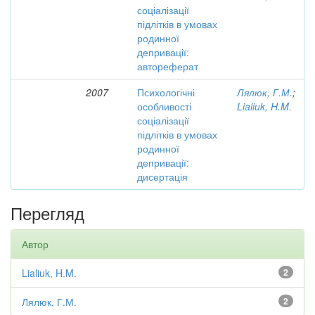
соціалізації
підлітків в умовах
родинної
депривації:
автореферат
2007
Психологічні
Лялюк, Г.М.
;
особливості
Lialiuk, H.M.
соціалізації
підлітків в умовах
родинної
депривації:
дисертація
Перегляд
Автор
Lialiuk, H.M.
2
Лялюк, Г.М.
2