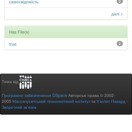
самосвідомість
2
далі >
Has File(s)
true
2
Тема від
Програмне забезпечення DSpace
Авторські права © 2002-
2005
Массачусетський технологічний інститут
та
Х’юлет Пакард
-
Зворотний зв’язок