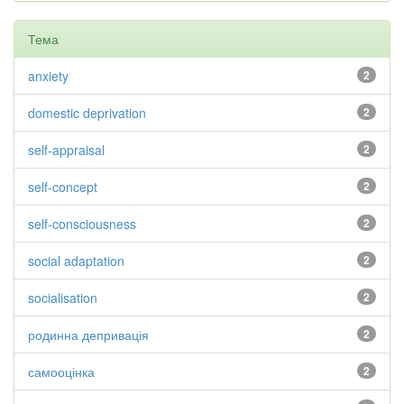
Тема
anxiety
2
domestic deprivation
2
self-appraisal
2
self-concept
2
self-consciousness
2
social adaptation
2
socialisation
2
родинна депривація
2
самооцінка
2