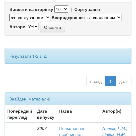
Вивести на сторінку
|
Сортування
Впорядкування
Автори
Результати 1-2 зі 2.
назад
1
далі
Знайдені матеріали:
Попередній
Дата
Назва
Автор(и)
перегляд
випуску
2007
Психологічні
Лялюк, Г.М.
;
особливості
Lialiuk, H.M.