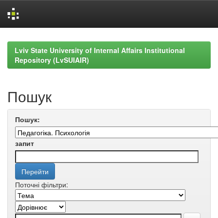
Skip
navigation
Lviv State University of Internal Affairs Institutional
Repository (LvSUIAIR)
Пошук
Пошук:
запит
Поточні фільтри: