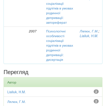
соціалізації
підлітків в умовах
родинної
депривації:
автореферат
2007
Психологічні
Лялюк, Г.М.
;
особливості
Lialiuk, H.M.
соціалізації
підлітків в умовах
родинної
депривації:
дисертація
Перегляд
Автор
Lialiuk, H.M.
2
Лялюк, Г.М.
2