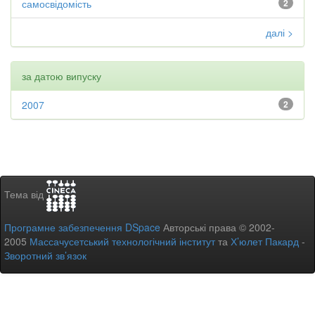
самосвідомість
2
далі >
за датою випуску
2007
2
Тема від
Програмне забезпечення DSpace
Авторські права © 2002-
2005
Массачусетський технологічний інститут
та
Х’юлет Пакард
-
Зворотний зв’язок