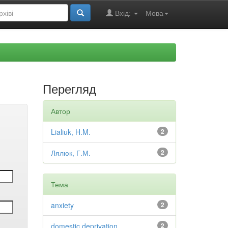
Вхід:
Мова
Перегляд
Автор
Lialiuk, H.M.
2
Лялюк, Г.М.
2
Тема
anxiety
2
domestic deprivation
2