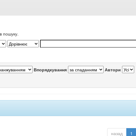
в пошуку.
Впорядкування
Автори
назад
1