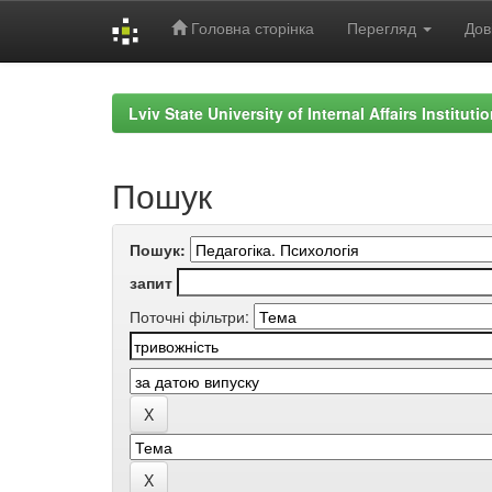
Головна сторінка
Перегляд
Дов
Skip
navigation
Lviv State University of Internal Affairs Institut
Пошук
Пошук:
запит
Поточні фільтри: