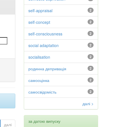
self-appraisal
2
self-concept
2
self-consciousness
2
social adaptation
2
socialisation
2
родинна депривація
2
самооцінка
2
самосвідомість
2
далі >
за датою випуску
далі