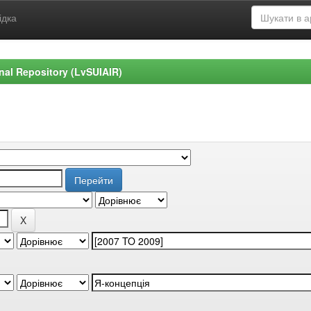
ідка
ional Repository (LvSUIAIR)