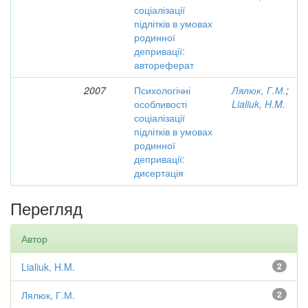
соціалізації
підлітків в умовах
родинної
депривації:
автореферат
2007
Психологічні
Лялюк, Г.М.
;
особливості
Lialiuk, H.M.
соціалізації
підлітків в умовах
родинної
депривації:
дисертація
Перегляд
Автор
Lialiuk, H.M.
2
Лялюк, Г.М.
2