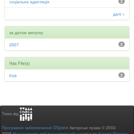
соціальна адаптація
2
далі >
за датою випуску
2007
2
Has File(s)
true
2
Тема від
Програмне забезпечення DSpace
Авторські права © 2002-
2005
Массачусетський технологічний інститут
та
Х’юлет Пакард
-