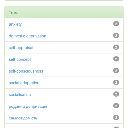
Тема
anxiety
2
domestic deprivation
2
self-appraisal
2
self-concept
2
self-consciousness
2
social adaptation
2
socialisation
2
родинна депривація
2
самосвідомість
2