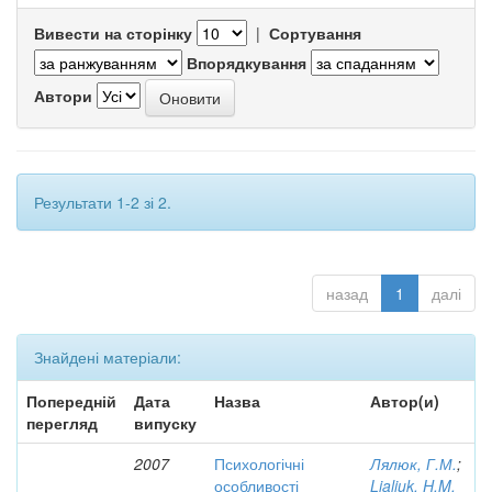
Вивести на сторінку
|
Сортування
Впорядкування
Автори
Результати 1-2 зі 2.
назад
1
далі
Знайдені матеріали:
Попередній
Дата
Назва
Автор(и)
перегляд
випуску
2007
Психологічні
Лялюк, Г.М.
;
особливості
Lialiuk, H.M.