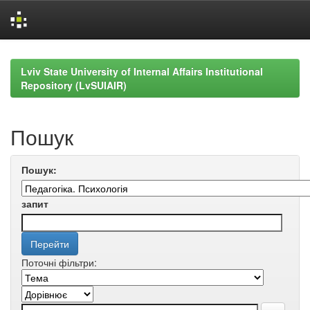
Skip
navigation
Lviv State University of Internal Affairs Institutional
Repository (LvSUIAIR)
Пошук
Пошук:
запит
Поточні фільтри: