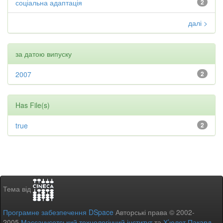
соціальна адаптація
2
далі >
за датою випуску
2007
2
Has File(s)
true
2
Тема від
Програмне забезпечення DSpace
Авторські права © 2002-
2005
Массачусетський технологічний інститут
та
Х’юлет Пакард
-