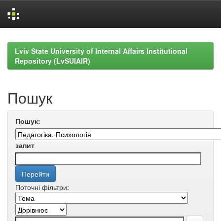
Skip
navigation
Lviv State University of Internal Affairs Institutional
Repository (LvSUIAIR)
Пошук
Пошук:
запит
Поточні фільтри: