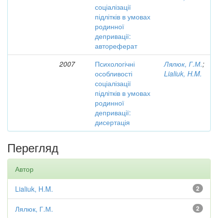
соціалізації
підлітків в умовах
родинної
депривації:
автореферат
2007
Психологічні
Лялюк, Г.М.
;
особливості
Lialiuk, H.M.
соціалізації
підлітків в умовах
родинної
депривації:
дисертація
Перегляд
Автор
Lialiuk, H.M.
2
Лялюк, Г.М.
2