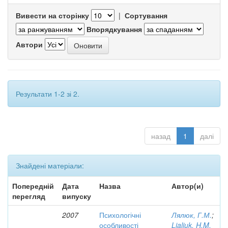
Вивести на сторінку
|
Сортування
Впорядкування
Автори
Результати 1-2 зі 2.
назад
1
далі
Знайдені матеріали:
Попередній
Дата
Назва
Автор(и)
перегляд
випуску
2007
Психологічні
Лялюк, Г.М.
;
особливості
Lialiuk, H.M.