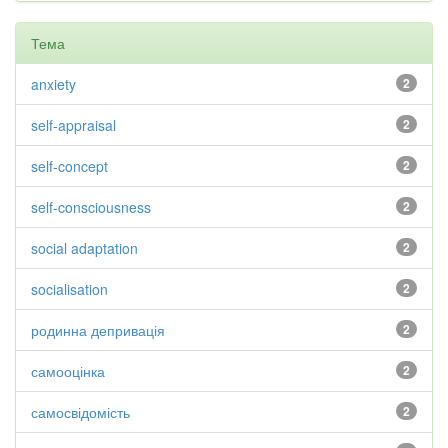
Тема
anxiety
2
self-appraisal
2
self-concept
2
self-consciousness
2
social adaptation
2
socialisation
2
родинна депривація
2
самооцінка
2
самосвідомість
2