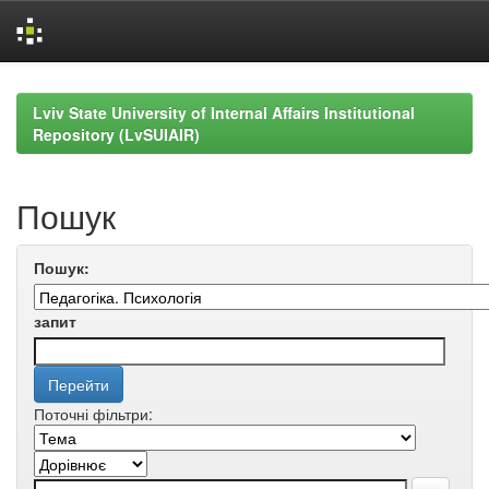
Skip
navigation
Lviv State University of Internal Affairs Institutional
Repository (LvSUIAIR)
Пошук
Пошук:
запит
Поточні фільтри: