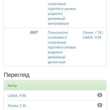
соціалізації
підлітків в умовах
родинної
депривації:
автореферат
2007
Психологічні
Лялюк, Г.М.
;
особливості
Lialiuk, H.M.
соціалізації
підлітків в умовах
родинної
депривації:
дисертація
Перегляд
Автор
Lialiuk, H.M.
2
Лялюк, Г.М.
2