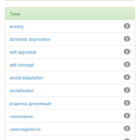
Тема
anxiety
2
domestic deprivation
2
self-appraisal
2
self-concept
2
social adaptation
2
socialisation
2
родинна депривація
2
самооцінка
2
самосвідомість
2