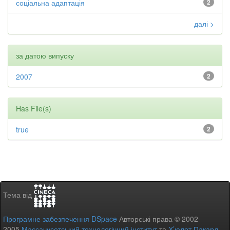
соціальна адаптація
2
далі >
за датою випуску
2007
2
Has File(s)
true
2
Тема від
Програмне забезпечення DSpace
Авторські права © 2002-
2005
Массачусетський технологічний інститут
та
Х’юлет Пакард
-