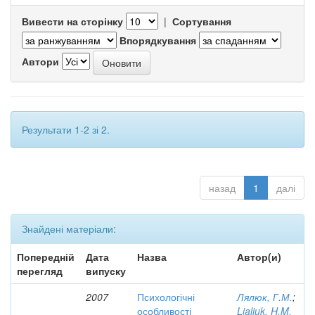
Вивести на сторінку
|
Сортування
Впорядкування
Автори
Результати 1-2 зі 2.
назад
1
далі
Знайдені матеріали:
Попередній
Дата
Назва
Автор(и)
перегляд
випуску
2007
Психологічні
Лялюк, Г.М.
;
особливості
Lialiuk, H.M.