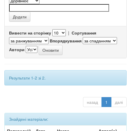
Вивести на сторінку
|
Сортування
Впорядкування
Автори
Результати 1-2 зі 2.
назад
1
далі
Знайдені матеріали:
Попередній
Дата
Назва
Автор(и)