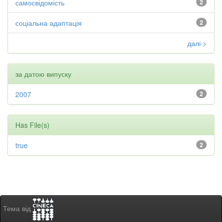
самосвідомість
2
соціальна адаптація
2
далі >
за датою випуску
2007
2
Has File(s)
true
2
Тема від