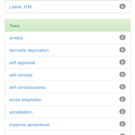
Lialiuk, H.M.
2
Тема
anxiety
2
domestic deprivation
2
self-appraisal
2
self-concept
2
self-consciousness
2
social adaptation
2
socialisation
2
родинна депривація
2