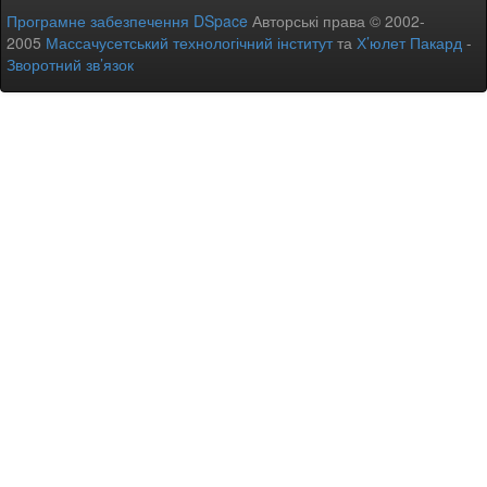
Програмне забезпечення DSpace
Авторські права © 2002-
2005
Массачусетський технологічний інститут
та
Х’юлет Пакард
-
Зворотний зв’язок