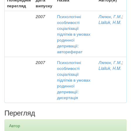
перегляд
випуску
2007
Психологічні
Лялюк, Г.М.
;
особливості
Lialiuk, H.M.
соціалізації
підлітків в умовах
родинної
депривації:
автореферат
2007
Психологічні
Лялюк, Г.М.
;
особливості
Lialiuk, H.M.
соціалізації
підлітків в умовах
родинної
депривації:
дисертація
Перегляд
Автор