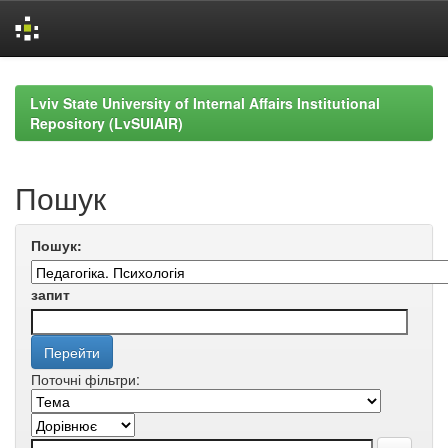
Skip
navigation
Lviv State University of Internal Affairs Institutional
Repository (LvSUIAIR)
Пошук
Пошук:
запит
Поточні фільтри: